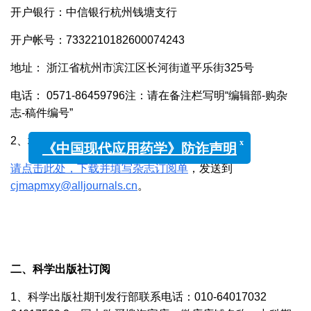
开户银行：中信银行杭州钱塘支行
开户帐号：7332210182600074243
地址： 浙江省杭州市滨江区长河街道平乐街325号
电话： 0571-86459796注：请在备注栏写明“编辑部-购杂
志-稿件编号”
2、填写回执
x
《中国现代应用药学》防诈声明
请点击此处，下载并填写杂志订阅单
，发送到
cjmapmxy@alljournals.cn
。
二、科学出版社订阅
1、科学出版社期刊发行部联系电话：010-64017032