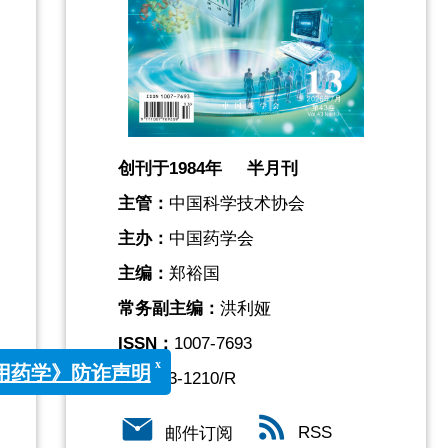
创刊于1984年 半月刊
主管：
中国科学技术协会
主办：
中国药学会
主编：
郑裕国
常务副主编：
洪利娅
ISSN：
1007-7693
CN：
33-1210/R
x
学》防诈声明
RSS
邮件订阅