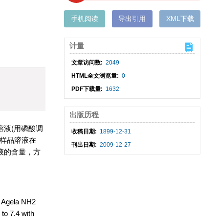
手机阅读
导出引用
XML下载
计量
文章访问数:
2049
HTML全文浏览量:
0
PDF下载量:
1632
出版历程
溶液(用磷酸调
收稿日期:
1899-12-31
 9；样品溶液在
刊出日期:
2009-12-27
射液的含量，方
S Agela NH2
to 7.4 with