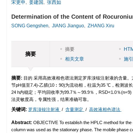
宋更申
,
姜建国
,
张西如
Determination of the Content of Rocuroni
SONG Gengshen
,
JIANG Jianguo
,
ZHANG Xiru
摘要
HT
摘要
相关文章
施
摘要:
目的 采用高效液相色谱法测定罗库溴铵注射液的含量。方法 
节pH值至7.4)-乙腈(10︰90)为流动相，柱温为35 ℃，检测波长为21
24 h内稳定；平均回收率为99.7％～99.9％，RSD<1.0
法灵敏度高，专属性强，结果准确可靠。
关键词:
罗库溴铵注射液
/
含量测定
/
高效液相色谱法
Abstract:
OBJECTIVE To establish the HPLC method for the d
column was used as the stationary phase. The mobile phase co