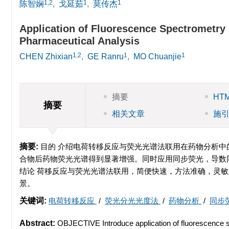
1,2
1
1
陈智娴
,
戈延茹
,
莫传杰
Application of Fluorescence Spectrometry
Pharmaceutical Analysis
1,2
1
1
CHEN Zhixian
,
GE Ranru
,
MO Chuanjie
摘要
HT
摘要
相关文章
施
摘要:
目的 介绍电荷转移反应与荧光光谱法联用在药物分析中
合物后药物荧光光谱得到显著增强。同时应用同步荧光，导数
结论 荷移反应与荧光光谱法联用，简便快速，方法准确，灵
景。
关键词:
电荷转移反应
/
荧光分光光度法
/
药物分析
/
同步
Abstract:
OBJECTIVE Introduce application of fluorescence sp