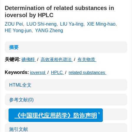
Determination of related substances in
ioversol by HPLC
ZOU Pei
,
LUO Shi-neng
,
LIU Ya-ling
,
XIE Ming-hao
,
HE Yong-jun
,
YANG Zheng
摘要
关键词:
碘佛醇
/
高效液相色谱法
/
有关物质
Keywords:
ioversol
/
HPLC
/
related substances
HTML全文
参考文献
(0)
x
《中国现代应用药学》防诈声明
相关文章
施引文献