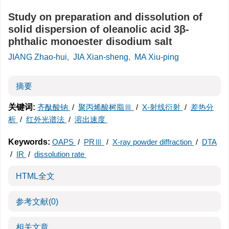
Study on preparation and dissolution of
solid dispersion of oleanolic acid 3β-
phthalic monoester disodium salt
JIANG Zhao-hui
,
JIA Xian-sheng
,
MA Xiu-ping
摘要
关键词:
齐酞酸钠
/
聚丙烯酸树脂Ⅲ
/
X-射线衍射
/
差热分
析
/
红外光谱法
/
溶出速度
Keywords:
OAPS
/
PRⅢ
/
X-ray powder diffraction
/
DTA
/
IR
/
dissolution rate
HTML全文
参考文献
(0)
相关文章