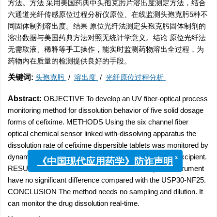
方法。方法 采用美国药典中头孢克肟片溶出度测定方法，结合
六通道光纤传感原位过程分析仪原位、在线监测头孢克肟5种不
同固体制剂溶出度。结果 原位光纤法测定头孢克肟固体制剂的
溶出数据与美国药典方法对照无统计学意义。结论 原位光纤法
无需取液、稀释等手工操作，能实时监测药物溶出全过程，为
药物内在质量的检测提供良好的手段。
关键词:
头孢克肟
/
溶出度
/
光纤原位过程分析
Abstract:
OBJECTIVE To develop an UV fiber-optical process
monitoring method for dissolution behavior of five solid dosage
forms of cefixime. METHODS Using the six channel fiber
optical chemical sensor linked with-dissolving apparatus the
dissolution rate of cefixime dispersible tablets was monitored by
dynamic multiplying factor to eliminate interference of excipient.
x
《中国现代应用药学》防诈声明
RESULTS The dissolution results measured by the instrument
have no significant difference compared with the USP30-NF25.
CONCLUSION The method needs no sampling and dilution. It
can monitor the drug dissolution real-time.