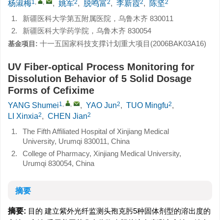
1
,
,
2
2
2
2
杨淑梅
,
姚军
,
脱鸣富
,
李新霞
,
陈坚
1.
新疆医科大学第五附属医院，乌鲁木齐 830011
2.
新疆医科大学药学院，乌鲁木齐 830054
十一五国家科技支撑计划重大项目(2006BAK03A16)
基金项目:
UV Fiber-optical Process Monitoring for
Dissolution Behavior of 5 Solid Dosage
Forms of Cefixime
1
,
,
2
2
YANG Shumei
,
YAO Jun
,
TUO Mingfu
,
2
2
LI Xinxia
,
CHEN Jian
1.
The Fifth Affiliated Hospital of Xinjiang Medical
University, Urumqi 830011, China
2.
College of Pharmacy, Xinjiang Medical University,
Urumqi 830054, China
摘要
摘要:
目的 建立紫外光纤监测头孢克肟5种固体剂型的溶出度的