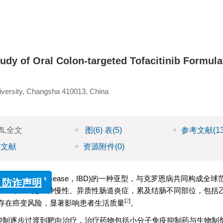
y of Oral Colon-targeted Tofacitinib Formula
iversity, Changsha 410013, China
ML全文
图
(6)
表
(5)
参考文献
(1
引文献
资源附件
(0)
nflammatory bowel disease，IBD)的一种亚型，与克罗恩病共同构成
[
1
-
2
]
应
。UC是一种慢性、异质性肠道炎症，累及结肠不同部位，包括
[
2
]
存在癌变风险，显著影响患者生活质量
。
x
疫抑制逐步过渡到靶向治疗，治疗药物包括小分子免疫抑制药与生物制
药学》防诈声明