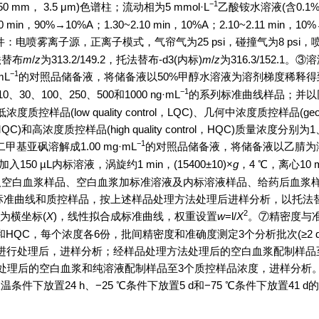
−1
×50 mm， 3.5 μm)色谱柱；流动相为5 mmol·L
乙酸铵水溶液(含0.1%
0 min，90%→10%A；1.30~2.10 min，10%A；2.10~2.11 min，1
条件：电喷雾离子源，正离子模式，气帘气为25 psi，碰撞气为8 psi
法替布
m
/
z
为313.2/149.2，托法替布-d3(内标)
m
/
z
为316.3/152.1
−1
mL
的对照品储备液，将储备液以50%甲醇水溶液为溶剂梯度稀释得
−1
0、100、250、500和
1000
ng·mL
的系列标准曲线样品；并以
、低浓度质控样品(low quality control，LQC)、几何中浓度质控样品(geometr
l，MQC)和高浓度质控样品(high quality control，HQC)质量浓度分别为
−1
基亚砜溶解成1.00 mg·mL
的对照品储备液，将储备液以乙腈为
150 µL内标溶液，涡旋约1 min，(
15400
±10)×
g
，4 ℃，离心10
考察：取空白血浆样品、空白血浆加标准溶液及内标溶液样品、给药后血浆
取标准曲线和质控样品，按上述样品处理方法处理后进样分析，以托法
2
为横坐标(
X
)，线性拟合成标准曲线，权重设置
w
=l/
X
。⑦精密度与
和HQC，每个浓度各6份，批间精密度和准确度测定3个分析批次(≥2 
方法进行处理后，进样分析；经样品处理方法处理后的空白血浆配制样品
处理后的空白血浆和纯溶液配制样品至3个质控样品浓度，进样分析
下放置24 h、−25 ℃条件下放置5 d和−75 ℃条件下放置41 d