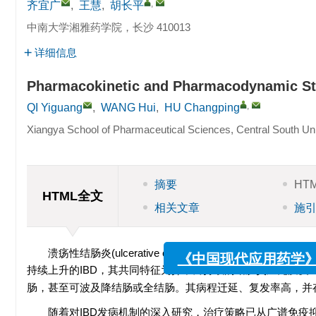
,
齐宜广
,
王慧
,
胡长平
中南大学湘雅药学院，长沙 410013
详细信息
Pharmacokinetic and Pharmacodynamic Stud
,
QI Yiguang
,
WANG Hui
,
HU Changping
Xiangya School of Pharmaceutical Sciences, Central South Un
摘要
HT
HTML全文
相关文章
施
溃疡性结肠炎(ulcerative colitis，UC)是炎症性肠病(i
持续上升的IBD，其共同特征为异常而持续的结肠炎症免疫反
肠，甚至可波及降结肠或全结肠。其病程迁延、复发率高，并
随着对IBD发病机制的深入研究，治疗策略已从广谱免
《中国现代应用