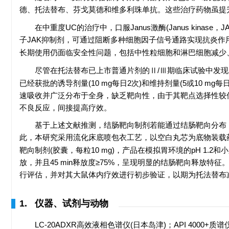
德、托法替布、芬戈莫德和维多利珠单抗。这些治疗药物虽提
在中重度UC的治疗中，口服Janus激酶(Janus kin
子JAK抑制剂，可通过阻断多种细胞因子信号通路实现抗炎作
长期使用仍面临安全性问题，包括中性粒细胞和淋巴细胞减少
尽管在托法替布已上市普通片剂的Ⅱ/Ⅲ期临床试验中发现
已经获批的诱导剂量(10 mg每日2次)和维持剂量(5或10 
速吸收并广泛分布于全身，缺乏靶向性，由于其靶点选择性较
不良反应，间接提高疗效。
基于上述文献推测，结肠靶向制剂若能通过结肠靶向分布
此，本研究采用流化床底喷包衣工艺，以空白丸芯为底物装载药物，
靶向制剂(胶囊，每粒10 mg)，产品在模拟胃环境的pH 1.2和
放，并且45 min释放度≥75%，呈现明显的结肠靶向释放
行评估，并对其大鼠体内疗效进行初步验证，以期为托法替布
1. 仪器、试剂与动物
LC-20ADXR高效液相色谱仪(日本岛津)；API 4000+质谱仪(