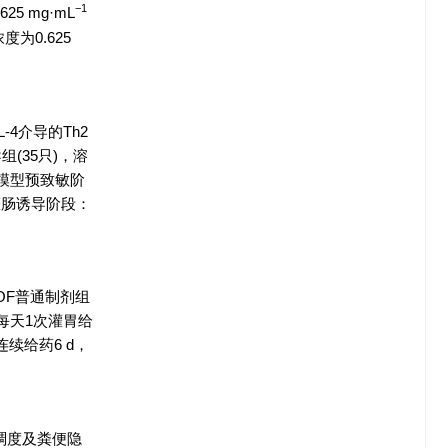
−1
5 mg·mL
度为0.625
4介导的Th2
(35只)，溶
模型预致敏阶
②灌肠诱导阶段：
、TOF普通制剂组
组每天1次灌胃给
续给药6 d，
稠度及粪便隐