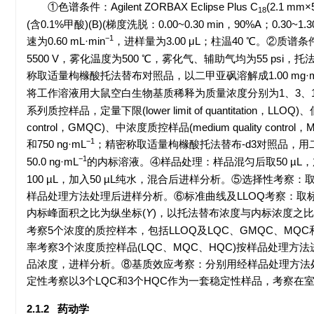
①色谱条件：Agilent ZORBAX Eclipse Plus C
(2.1 mm
18
(含0.1%甲酸)(B)(梯度洗脱：0.00~0.30 min，90%A；0.30~1.3
−1
速为0.60 mL·min
，进样量为3.00 μL；柱温40 ℃。②质谱
5500
V，雾化温度为500 ℃，雾化气、辅助气均为55 psi，托
称取适量枸橼酸托法替布对照品，以二甲亚砜溶解成1.00 mg·
将工作溶液用大鼠空白生物基质稀释为质量浓度分别为1、3、10、3
系列质控样品，定量下限(lower limit of quantitation，LLOQ)
control，GMQC)、中浓度质控样品(medium quality contro
−1
和750 ng·mL
；精密称取适量枸橼酸托法替布-d3对照品，用二甲
−1
50.0 ng·mL
的内标溶液。④样品处理：样品混匀后取50 µL，加入
100 µL，加入50 µL纯水，混合后进样分析。⑤选择性
样品处理方法处理后进样分析。⑥标准曲线及LLOQ考察：
内标峰面积之比为纵坐标(
Y
)，以托法替布浓度与内标浓度之比
考察5个浓度的质控样本，包括LLOQ及LQC、GMQC、MQC
率考察3个浓度质控样品(LQC、MQC、HQC)按样品处理
品浓度，进样分析。⑧基质效应考察：分别用经样品处理方法
定性考察以3个LQC和3个HQC作为一套稳定性样品，考察在室温条件
2.1.2 药动学