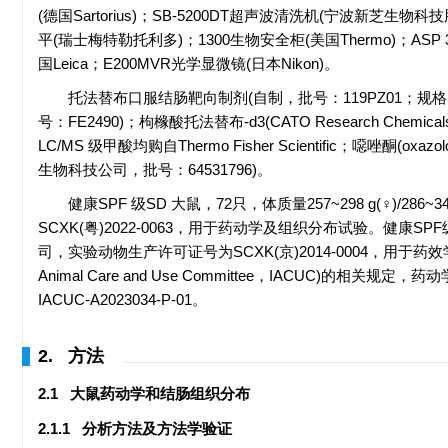
(德国Sartorius)；SB-5200DT超声波清洗机(宁波新芝生物
平(瑞士梅特勒托利多)；1300生物安全柜(美国Thermo)；AS
国Leica；E200MVR光学显微镜(日本Nikon)。
托法替布口服结肠靶向制剂(自制，批号：119PZ01；规格：每粒10 m
号：FE2490)；枸橼酸托法替布-d3(CATO Research Chemi
LC/MS 级甲酸均购自Thermo Fisher Scientific；噁唑酮
生物科技公司，批号：64531796)。
健康SPF 级SD 大鼠，72只，体质量257~298 g(♀)
SCXK(粤)2022-0063，用于药动学及组织分布试验。健康S
司，实验动物生产许可证号为SCXK(京)2014-0004，用于药效
Animal Care and Use Committee，IACUC)的相
IACUC-A2023034-P-01。
2. 方法
2.1 大鼠药动学和结肠组织分布
2.1.1 分析方法及方法学验证