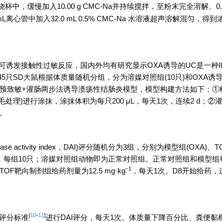
烧杯中，缓慢加入10.00 g CMC-Na并持续搅拌，至粉末完全溶解。0.62
心管中加入32.0 mL 0.5% CMC-Na 水溶液超声溶解混匀，得到浓
诱发接触性过敏反应，国内外均有研究显示OXA诱导的UC是一种IL-
SD大鼠根据体质量随机分组，分为溶媒对照组(10只)和OXA诱导组
A预致敏+灌肠两步法诱导溃疡性结肠炎模型，模型构建方法如下：①
脱毛处理)进行涂抹，涂抹体积为每只200 μL，每天1次，连续2 d；
肠。
se activity index，DAI)评分随机分为3组，分别为模型组(OXA)
向制剂)，每组10只；溶媒对照组动物即为正常对照组。正常对照组和模型
−1
OF靶向制剂组给药剂量为12.5 mg·kg
，每天1次。D8开始给药，连
[
10
-
11
]
评分标准
进行DAI评分，每天1次。体质量下降百分比、粪便黏