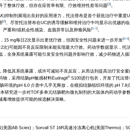
[
3
]
升了整体疗效，但存在应答率有限、疗效维持性差等问题
。
ase，JAK)抑制剂展现出良好的应用潜力，托法替布是首个获批治疗中重度
[
4
]
用
。尽管托法替布在UC的诱导缓解和维持治疗中均显示出优越的
[
5
-
7
]
、严重和/或机会性感染、血脂异常以及肿瘤风险
。
[
8
-
9
]
，15 mg每日2次显示出更优疗效，但因安全性问题未进一步开发
mg每日2次)可能因不良反应限制未能实现最大疗效。药动学数据显示，
低，全身系统暴露可能引发安全性问题并影响疗效，减少药物进入循
，降低其系统暴露，或许可减轻不良反应，从而达到提高治疗安全窗
®
采用结肠pH敏感材料Eudragit
S100进行包衣，开发了托法
小肠环境的pH 6.0 介质中几乎无释放，在模拟结肠组织环境的 pH 7.
特征。本研究进一步对TOF多单元结肠靶向微丸制剂的大鼠体内药动学参
减毒增效提供可能的候选解决策略。
美国AB Sciex)；Sorvall ST 16R高速冷冻离心机(美国Thermo)