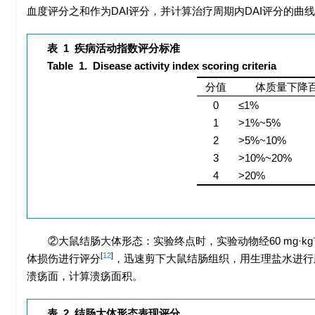
血度评分之和作为DAI评分，并计算治疗周期内DAI评分的曲线下面积(are
表 1
疾病活动指数评分标准
Table 1.
Disease activity index scoring criteria
分值
体质量下降
0
≤1%
1
>1%~5%
2
>5%~10%
3
>10%~20%
4
>20%
②大鼠结肠大体形态：实验终点时，实验动物经60 mg·kg
[
12
]
体损伤进行评分
，迅速剪下大鼠结肠组织，用生理盐水进行
溃疡面，计算溃疡面积。
表 2
结肠大体形态表现评分