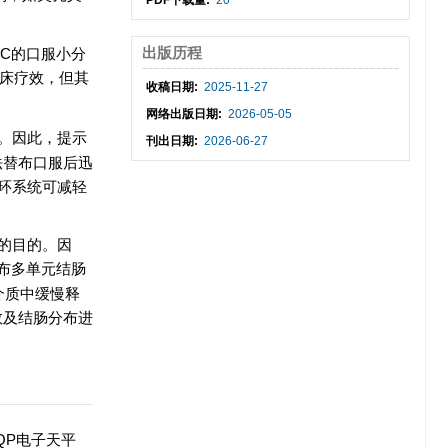
PDF下载量:
20
出版历程
UC的口服小分
临床疗效，但其
收稿日期:
2025-11-27
网络出版日期:
2026-05-05
。因此，提示
刊出日期:
2026-06-27
托法替布口服后迅
环系统可减轻
的目的。因
替布多单元结肠
8介质中缓慢释
数及结肠分布进
；SQP电子天平