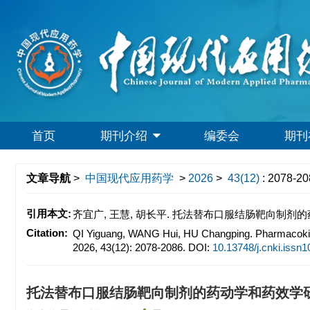
首页
期刊介绍
编委会
期刊
文章导航
>
中国现代应用药学
>
2026
>
43(12)
: 2078-20
引用本文:
齐宜广, 王慧, 胡长平. 托法替布口服结肠靶向制剂的药动学和药
Citation:
QI Yiguang, WANG Hui, HU Changping. Pharmacokinet
2026, 43(12): 2078-2086.
DOI:
10.13748/j.cnki.issn
托法替布口服结肠靶向制剂的药动学和药效学