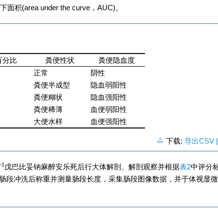
a under the curve，AUC)。
百分比
粪便性状
粪便隐血度
正常
阴性
粪便半成型
隐血弱阳性
粪便糊状
隐血强阳性
粪便稀薄
血便弱阳性
大便水样
血便强阳性
下载:
导出CSV
−1
戊巴比妥钠麻醉安乐死后行大体解剖、解剖观察并根据
表2
中评分
肠段冲洗后称重并测量肠段长度，采集肠段图像数据，并于体视显微