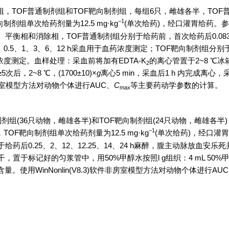
2组，TOF普通制剂组和TOF靶向制剂组，每组6只，雌雄各半，TOF
−1
向制剂组单次给药剂量为12.5 mg·kg
(单次给药)，经口灌胃给药。
衡相和消除相，TOF普通制剂组分别于给药前，首次给药后0.083、
0.25、0.5、1、3、6、12 h采血用于血药浓度测定；TOF靶向制剂组分
血药浓度测定。血样处理：采血前将加有EDTA-K
的离心管置于2~8 ℃
2
后，2~8 ℃，(
1700
±10)×
g
离心5 min，采血后1 h 内完成离心，采
非房室模型方法对动物个体进行AUC、
C
等主要药动学参数的计算。
max
组(36只动物，雌雄各半)和TOF靶向制剂组(24只动物，雌雄各半)
−1
，TOF靶向制剂组单次给药剂量为12.5 mg·kg
(单次给药)，经口灌胃
给药后0.25、2、12、12.25、14、24 h麻醉，腹主动脉放血安乐
于标记好的匀浆管中，用50%甲醇水按照l g组织：4 mL 50%
。使用WinNonlin(V8.3)软件非房室模型方法对动物个体进行AU