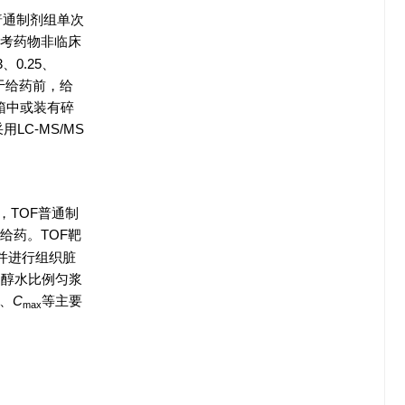
普通制剂组单次
参考药物非临床
0.25、
别于给药前，给
冰箱中或装有碎
用LC-MS/MS
，TOF普通制
给药。TOF靶
死并进行组织脏
甲醇水比例匀浆
C、
C
等主要
max