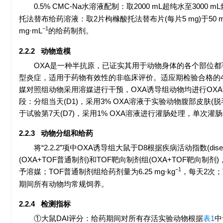
0.5% CMC-Na水溶液配制：取
2000
mL超纯水至
3000
mL
托法替布给药溶液：取2片枸橼酸托法替布片(每片5 mg)于50 mL离
−1
mg·mL
的给药制剂。
2.2.2 动物造模
OXA是一种半抗原，已证实其用于动物身体的各个部位都可
型炎症，适用于药物有效性的非临床评价。适应期检验合格的45只
媒对照组动物采用溶媒进行干预，OXA诱导组动物均进行OX
段：分组当天(D1)，采用3% OXA溶液于实验动物腹部皮肤(
于试验第7天(D7)，采用1% OXA溶液进行灌肠处理，单次灌
2.2.3 动物分组和给药
将“2.2.2”项中OXA诱导组大鼠于D8根据疾病活动指数(disea
(OXA+TOF普通制剂)和TOF靶向制剂组(OXA+TOF靶
−1
予溶媒；TOF普通制剂组给药剂量为6.25 mg·kg
，每天2次；T
期间所有动物均常规饲养。
2.2.4 检测指标
①大鼠DAI评分：给药期间对所有存活实验动物根据
表1
中