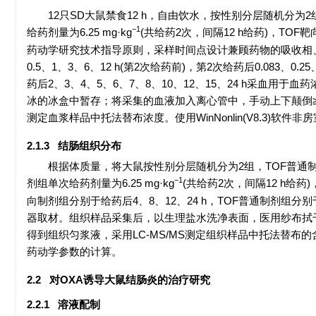
12只SD大鼠禁食12 h，自由饮水，按性别分层随机分为
−1
给药剂量为6.25 mg·kg
(共给药2次，间隔12 h给药)，TOF靶
药动学研究技术指导原则，采样时间点设计兼顾药物的吸收相、平
0.5、1、3、6、12 h(第2次给药前)，第2次给药后0.083、
药后2、3、4、5、6、7、8、10、12、15、24 h采血用于
冰的冰盒中暂存；将采集的血液加入离心管中，手动上下颠倒≥5次
测定血浆样品中托法替布浓度。使用WinNonlin(V8.3)软件
2.1.3 结肠组织分布
根据体质量，将大鼠按性别分层随机分为2组，TOF普通制剂
−1
剂组单次给药剂量为6.25 mg·kg
(共给药2次，间隔12 h给药)
向制剂组分别于给药后4、8、12、24 h，TOF普通制剂组分别于
器取材。组织样品采集后，以生理盐水洗净表面，医用纱布拭干，置
得到组织匀浆液，采用LC-MS/MS测定组织样品中托法替布的含量
药动学参数的计算。
2.2 对OXA诱导大鼠结肠炎的治疗研究
2.2.1 溶液配制