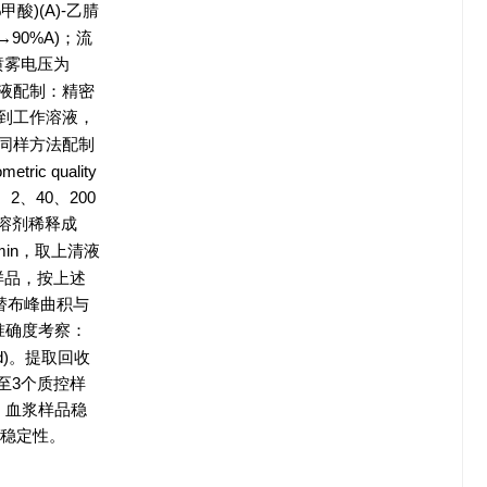
甲酸)(A)-乙腈
0%→90%A)；流
，喷雾电压为
。③溶液配制：精密
到工作溶液，
同样方法配制
ic quality
1、2、40、200
溶剂稀释成
 min，取上清液
样品，按上述
替布峰曲积与
准确度考察：
d)。提取回收
至3个质控样
。血浆样品稳
的稳定性。