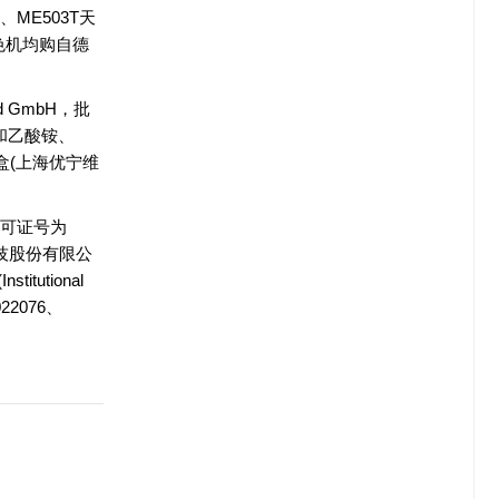
、ME503T天
染色机均购自德
d GmbH，批
甲醇和乙酸铵、
检测盒(上海优宁维
产许可证号为
科技股份有限公
utional
22076、