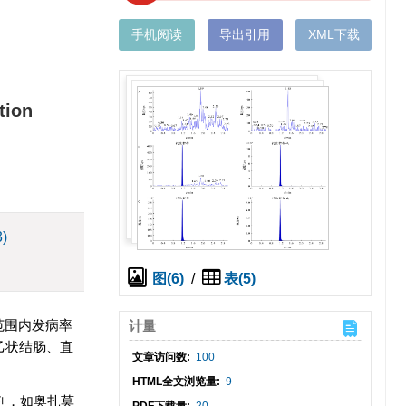
手机阅读
导出引用
XML下载
tion
3)
图(6)
/
表(5)
全球范围内发病率
计量
乙状结肠、直
文章访问数:
100
HTML全文浏览量:
9
剂，如奥扎莫