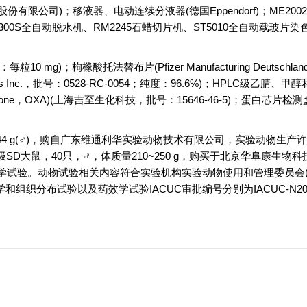
科技股份有限公司)；移液器、电动连续分液器(德国Eppendorf)；ME2002
P 300S全自动脱水机、RM2245石蜡切片机、ST5010全自动载玻片
g)；枸橼酸托法替布片(Pfizer Manufacturing Deutschlan
cals Inc.，批号：0528-RC-0054；纯度：96.6%)；HPLC级乙腈、
(oxazolone，OXA)(上海吉至生化科技，批号：15646-46-5)；蛋白芯片
/286~344 g(♂)，购自广东维通利华实验动物技术有限公司，实验动物生
PF级SD大鼠，40只，♂，体质量210~250 g，购买于北京华阜康生物
学试验。动物试验相关内容符合实验机构实验动物使用和管理委员会(Instit
关规定，药动学和组织分布试验以及药效学试验IACUC审批编号分别为IACUC-N20