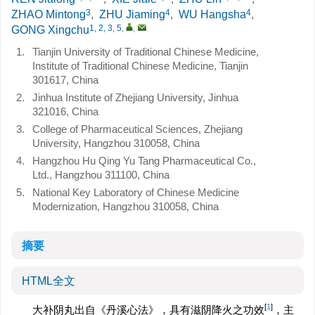
3
4
4
ZHAO Mintong
,
ZHU Jiaming
,
WU Hangsha
,
1, 2, 3, 5
,
,
GONG Xingchu
1.
Tianjin University of Traditional Chinese Medicine,
Institute of Traditional Chinese Medicine, Tianjin
301617, China
2.
Jinhua Institute of Zhejiang University, Jinhua
321016, China
3.
College of Pharmaceutical Sciences, Zhejiang
University, Hangzhou 310058, China
4.
Hangzhou Hu Qing Yu Tang Pharmaceutical Co.,
Ltd., Hangzhou 311100, China
5.
National Key Laboratory of Chinese Medicine
Modernization, Hangzhou 310058, China
摘要
HTML全文
[
1
]
大补阴丸出自《丹溪心法》，具有滋阴降火之功效
，主