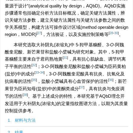
量源于设计”(analytical quality by design，AQbD)。AQbD实施
步骤通常包括确定分析方法目标概况，确定关键方法属性，辨
识关键方法参数，建立关键方法属性与关键方法参数之间的数
学关系模型，构建方法可操作设计区域(method operable design
[
27
]
[
28
-
30
]
region，MODR)
，方法验证，以及实施控制策略等
。
本研究选取大补阴丸(浓缩丸)中 5-羟甲基糠醛、3-
O
-阿魏
酰奎尼酸、新芒果苷和盐酸小檗碱为研究对象。其中，5-羟甲
[
31
]
基糠醛主要来自于君药熟地黄
，具有抗心肌缺血、调节钙离
[
32
]
子平衡的活性
；3-
O
-阿魏酰奎尼酸和盐酸小檗碱为臣药黄柏
[
33
-
34
]
(盐炒)中的成分
，3-
O
-阿魏酰奎尼酸具有抗炎、抗氧化及
[
35
]
[
36
]
抗病毒的活性
，盐酸小檗碱具有心血管保护的活性
；新芒
[
37
]
果苷为臣药知母(盐炒)中的黄酮类成分
，具有抗炎与免疫调
[
38
]
节的活性
。基于上述成分的特性，本研究基于AQbD理念开
发适用于大补阴丸(浓缩丸)的定量指纹图谱方法，以期为其质量
控制提供参考。
1. 材料与方法
2. 结果