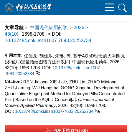
文章导航
>
中国现代应用药学
>
2026
>
43(10)
: 1698-1708.
> DOI:
10.13748/j.cnki.issn1007-7693.20252734
引用本文:
任佳龙, 颉佳乐, 朱琳, 等. 基于AQbD理念的大补阴丸
(浓缩丸)定量指纹图谱方法开发[J]. 中国现代应用药学, 2026,
43(10): 1698-1708.
DOI:
10.13748/j.cnki.issn1007-
7693.20252734
Citation:
REN Jialong, XIE Jiale, ZHU Lin, ZHAO Mintong,
ZHU Jiaming, WU Hangsha, GONG Xingchu. Development of
Quantitative Fingerprint Method for Dabuyin Pills(Concentrated
Pills) Based on the AQbD Concept[J].
Chinese Journal of
Modern Applied Pharmacy
, 2026, 43(10): 1698-1708.
DOI:
10.13748/j.cnki.issn1007-7693.20252734
PDF下载
(3786 KB)