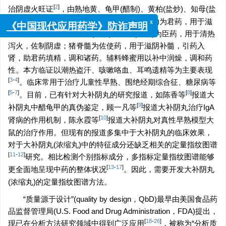
[
2
]
治阴虚火旺证
，由熟地黄、龟甲(醋制)、黄柏(盐炒)、知母(盐
炒)和猪脊髓制成。其中，熟地黄和龟甲(醋制)为君药，用于滋
x
《中国现代应用药学》防诈声明
阴补肾，固本培元；黄柏(盐炒)和知母(盐炒)为臣药，用于清热
泻火，佐制阴虚；猪脊髓为佐使药，用于滋阴补髓，引药入
肾，助君药填精，调和诸药。辅料蜂蜜用以补中润燥，调和药
性。本方临证以潮热盗汗、咳嗽咯血、耳鸣遗精等为主要表现
[
3
-
4
]
。临床常用于治疗儿童性早熟、围绝经期综合征、糖尿病等
[
5
-
7
]
[
8
]
。目前，已有针对大补阴丸的研究报道，如陈香等
报道大
[
9
]
补阴丸中醋龟甲的真伪鉴定，顾一凡等
报道大补阴丸治疗IgA
[
10
]
肾病的作用机制，陈永霞等
报道大补阴丸对真性早熟模型大
鼠的治疗作用。但现有的报道多集中于大补阴丸的临床效果，
对于大补阴丸(浓缩丸)中的特征成分还缺乏相关的定量指纹图谱
[
11
-
12
]
研究。相比检测个别指标成分，多指标定量指纹图谱能够
[
13
-
17
]
更全面地呈现中药的整体状况
。因此，需要开发大补阴丸
(浓缩丸)的定量指纹图谱方法。
“质量源于设计”(quality by design，QbD)最早由美国食品药
品监督管理局(U.S. Food and Drug Administration，FDA)提出，
[
18
-
26
]
现已在分析方法研究领域中得到广泛应用
，被称为“分析质