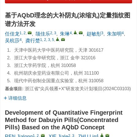
基于AQbD理念的大补阴丸(浓缩丸)定量指纹图
谱方法开发
1, 2
,
2, 3
4
,
,
3
4
任佳龙
,
颉佳乐
,
朱琳
,
赵敏彤
,
朱加明
,
4
1, 2, 3, 5
,
,
吴杭莎
,
龚行楚
1.
天津中医药大学中医药研究院，天津 301617
2.
浙江大学金华研究院，浙江 金华 321016
3.
浙江大学药学院，杭州 310058
4.
杭州胡庆余堂药业有限公司，杭州 311100
5.
现代中药创制全国重点实验室，杭州 310058
浙江省“尖兵领雁+X”研发攻关计划项目(
2024C03103
)
基金项目:
详细信息
Development of Quantitative Fingerprint
Method for Dabuyin Pills(Concentrated
Pills) Based on the AQbD Concept
1, 2
,
2, 3
4
,
,
REN Jialong
,
XIE Jiale
,
ZHU Lin
,