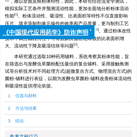
一，难以全面反映粉体特性，因此，本研究结合流变学测试，
模拟实际工艺条件并预测流动性能，更加全面地分析粉体流动
[
6
]
性能
。粉体流动性、吸湿性、比表面积等特性不仅直接影响
压片、填充等制剂单元操作的效率和产品质量，更与制剂工艺
[
7
-
8
]
稳定性及临床给药的准确性和疗效密切相关
。通过粉体改性
x
《中国现代应用药学》防诈声明
技术，调控颗粒特性，可有效解决微粉化导致的比表面积增
[
9
]
大、流动性下降及吸湿结块等问题
。
本研究通过选取10种药用辅料，系统考察其粉体性能，旨
在筛选出与发酵虫草菌粉配伍最佳的复合辅料。采用接触角测
试等分析技术对不同处理方式(超微复合方式、物理混合方式)的
菌粉-辅料进行表征，以期为发酵虫草菌粉-辅料改善粉体流动性
和吸湿性提供理论依据。
1. 仪器与材料
2. 方法与结果
3. 结论
参考文献
(17)