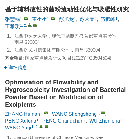
基于辅料改性的菌粉流动性优化与吸湿性研究
1
,
1
,
1
2
1
张慧楠
,
王生生
,
彭旭龙
,
彭常春
,
伍振峰
,
1, 2
,
,
王雅琪
1.
江西中医药大学，现代中药制剂教育部重点实验室，
南昌 330004
2.
江西济民可信集团有限公司，南昌 330004
国家重点研发计划项目(
2023YFC3504504
)
基金项目:
详细信息
Optimisation of Flowability and
Hygroscopicity Investigation of Bacterial
Powder Based on Modification of
Excipients
1
,
1
,
ZHANG Huinan
,
WANG Shengsheng
,
1
2
1
PENG Xulong
,
PENG Changchun
,
WU Zhenfeng
,
1, 2
,
,
WANG Yaqi
1.
Jiangxi University of Chinese Medicine, Key