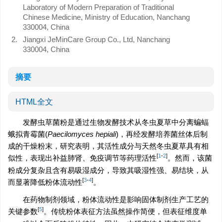
Laboratory of Modern Preparation of Traditional
Chinese Medicine, Ministry of Education, Nanchang
330004, China
2.
Jiangxi JeMinCare Group Co., Ltd, Nanchang
330004, China
摘要
HTML全文
发酵虫草菌粉是通过生物发酵技术从冬虫夏草中分离蝙蝠
蛾拟青霉菌(
Paecilomyces hepiali
)，再经发酵培养菌丝体后制
成的干燥粉末，研究表明，其活性成分与天然冬虫夏草具有相
[
1
-
2
]
似性，表现出补益肺肾、免疫调节等药理活性
。然而，该菌
粉成分复杂且含有易吸湿成分，导致其吸湿性强、易结块，从
[
3
-
4
]
而显著降低粉体流动性
。
在药物制剂领域，粉体流动性是影响固体制剂生产工艺的
[
5
]
关键参数
。传统粉体表征方法虽然操作简便，但表征维度单