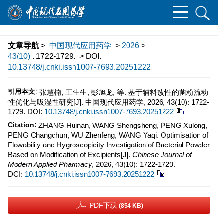
文章导航
>
中国现代应用药学
>
2026
>
43(10)
: 1722-1729.
> DOI:
10.13748/j.cnki.issn1007-7693.20251222
引用本文:
张慧楠, 王生生, 彭旭龙, 等. 基于辅料改性的菌粉流动
性优化与吸湿性研究[J]. 中国现代应用药学, 2026, 43(10): 1722-
1729.
DOI:
10.13748/j.cnki.issn1007-7693.20251222
Citation:
ZHANG Huinan, WANG Shengsheng, PENG Xulong,
PENG Changchun, WU Zhenfeng, WANG Yaqi. Optimisation of
Flowability and Hygroscopicity Investigation of Bacterial Powder
Based on Modification of Excipients[J].
Chinese Journal of
Modern Applied Pharmacy
, 2026, 43(10): 1722-1729.
DOI:
10.13748/j.cnki.issn1007-7693.20251222
PDF下载
(854 KB)