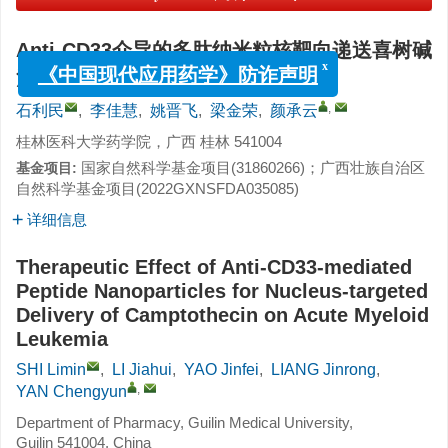
Anti-CD33介导的多肽纳米粒核靶向递送喜树碱
治疗急性髓系白血病的作用
x
《中国现代应用药学》防诈声明
,
石利民
,
李佳慧
,
姚晋飞
,
梁金荣
,
颜承云
桂林医科大学药学院，广西 桂林 541004
国家自然科学基金项目(
31860266
)；广西壮族自治区
基金项目:
自然科学基金项目(
2022GXNSFDA035085
)
详细信息
Therapeutic Effect of Anti-CD33-mediated
Peptide Nanoparticles for Nucleus-targeted
Delivery of Camptothecin on Acute Myeloid
Leukemia
SHI Limin
,
LI Jiahui
,
YAO Jinfei
,
LIANG Jinrong
,
,
YAN Chengyun
Department of Pharmacy, Guilin Medical University,
Guilin 541004, China