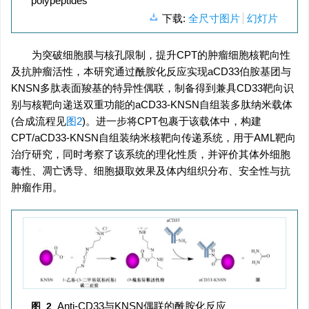
polypeptides
下载:
全尺寸图片
幻灯片
为突破细胞膜与核孔限制，提升CPT的肿瘤细胞核靶向性
及抗肿瘤活性，本研究通过酰胺化反应实现aCD33伯胺基团与
KNSN多肽表面羧基的特异性偶联，制备得到兼具CD33靶向识
别与核靶向递送双重功能的aCD33-KNSN自组装多肽纳米载体
(合成流程见
图2
)。进一步将CPT包裹于该载体中，构建
CPT/aCD33-KNSN自组装纳米核靶向传递系统，用于AML靶向
治疗研究，同时考察了该系统的理化性质，并评价其体外细胞
毒性、凋亡诱导、细胞摄取效果及体内组织分布、安全性与抗
肿瘤作用。
Anti-CD33与KNSN偶联的酰胺化反应
图 2