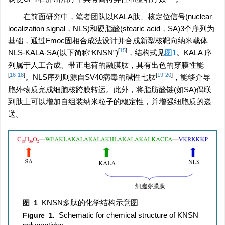
在前面研究中，笔者团队以KALA肽、核定位信号(nuclear
localization signal，NLS)和硬脂酸(stearic acid，SA)3个序列为
基础，通过Fmoc固相合成法设计并合成新型核靶向纳米载体
[
15
]
NLS-KALA-SA(以下简称“KNSN”)
，结构式见
图1
。KALA 序
列属于人工合成、带正电荷的融膜肽，具有出色的穿膜性能
[
16
-
18
]
[
19
-
20
]
。NLS序列则源自SV40病毒的碱性七肽
，能够介导
胞外物质完成细胞核跨膜转运。此外，将脂肪酸链(如SA)偶联
到肽上可以增加自组装纳米粒子的稳定性，并增强细胞质的递
送。
KNSN多肽的化学结构示意图
图 1
Schematic for chemical structure of KNSN
Figure 1.