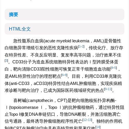
摘要
HTML全文
急性髓系白血病(acute myeloid leukemia，AML)是骨髓性
[
1
-
2
]
白细胞异常增殖引发的恶性克隆性疾病
，传统化疗、放疗存
在特异性差、不良反应明显、复发率高等问题，治疗效果不佳
[
3
]
。CD33分子为造血系统细胞特异性表达的Ⅰ型跨膜受体蛋
[
4
-
5
]
白，靶向清除CD33阳性细胞可恢复正常干细胞造血功能
，
[
6
-
8
]
是AML特异性治疗的理想靶点
。目前，利用CD33单克隆抗
体(anti-CD33，aCD33)特异性结合AML肿瘤细胞，实现疾病精
[
9
-
11
]
准诊断与靶向治疗，已成为国际医药领域研究的热点
。
喜树碱(camptothecin，CPT)是靶向细胞核拓扑异构酶-
Ⅰ(topoisomerase Ⅰ，Topo Ⅰ)的抗肿瘤植物药，通过特异性阻
止Topo I修复DNA单链切口，导致DNA断裂，并激活细胞凋亡
[
12
-
13
]
信号通路，最终诱导肿瘤细胞程序性死亡
。独特的作用机
[
14
]
制使CPT在肿瘤治疗中具有高特异性和显著疗效
。