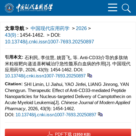
文章导航
>
中国现代应用药学
>
2026
>
43(9)
: 1454-1462.
> DOI:
10.13748/j.cnki.issn1007-7693.20250897
引用本文:
石利民, 李佳慧, 姚晋飞, 等. Anti-CD33介导的多肽纳
米粒核靶向递送喜树碱治疗急性髓系白血病的作用[J]. 中国现代
应用药学, 2026, 43(9): 1454-1462.
DOI:
10.13748/j.cnki.issn1007-7693.20250897
Citation:
SHI Limin, LI Jiahui, YAO Jinfei, LIANG Jinrong, YAN
Chengyun. Therapeutic Effect of Anti-CD33-mediated Peptide
Nanoparticles for Nucleus-targeted Delivery of Camptothecin on
Acute Myeloid Leukemia[J].
Chinese Journal of Modern Applied
Pharmacy
, 2026, 43(9): 1454-1462.
DOI:
10.13748/j.cnki.issn1007-7693.20250897
PDF下载
(1950 KB)