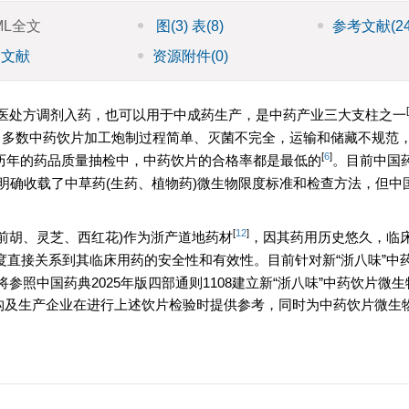
ML全文
图
(3)
表
(8)
参考文献
(2
引文献
资源附件
(0)
[
医处方调剂入药，也可以用于中成药生产，是中药产业三大支柱之一
。多数中药饮片加工炮制过程简单、灭菌不完全，运输和储藏不规范
[
6
]
历年的药品质量抽检中，中药饮片的合格率都是最低的
。目前中国药
中均明确收载了中草药(生药、植物药)微生物限度标准和检查方法，但中国
。
[
12
]
、前胡、灵芝、西红花)作为浙产道地药材
，因其药用历史悠久，临
度直接关系到其临床用药的安全性和有效性。目前针对新“浙八味”中
照中国药典2025年版四部通则1108建立新“浙八味”中药饮片微
机构及生产企业在进行上述饮片检验时提供参考，同时为中药饮片微生