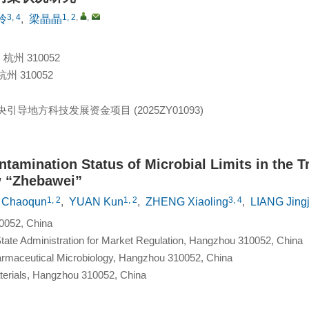
3, 4
1, 2
,
,
玲
,
梁晶晶
 310052
310052
央引导地方科技发展资金项目 (
2025ZY01093
)
tamination Status of Microbial Limits in the Tr
w “Zhebawei”
1, 2
1, 2
3, 4
 Chaoqun
,
YUAN Kun
,
ZHENG Xiaoling
,
LIANG Jingj
10052, China
State Administration for Market Regulation, Hangzhou 310052, China
armaceutical Microbiology, Hangzhou 310052, China
terials, Hangzhou 310052, China