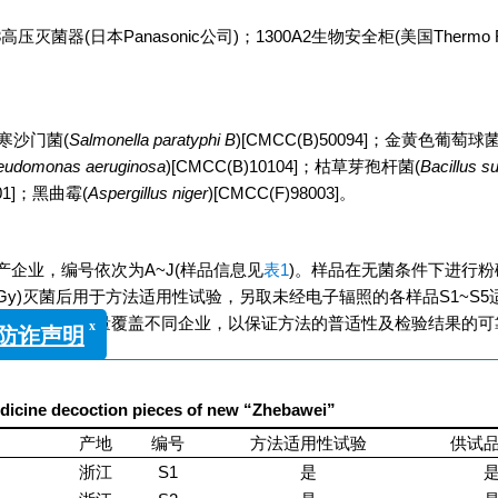
-83高压灭菌器(日本Panasonic公司)；1300A2生物安全柜(美国Thermo F
伤寒沙门菌(
Salmonella paratyphi B
)[CMCC(B)50094]；金黄色葡萄球
eudomonas aeruginosa
)[CMCC(B)10104]；枯草芽孢杆菌(
Bacillus su
001]；黑曲霉(
Aspergillus niger
)[CMCC(F)98003]。
生产企业，编号依次为A~J(样品信息见
表1
)。样品在无菌条件下进行粉
 kGy)灭菌后用于方法适用性试验，另取未经电子辐照的各样品S1~S
查所用样品尽量覆盖不同企业，以保证方法的普适性及检验结果的可
x
药学》防诈声明
edicine decoction pieces of new “Zhebawei”
产地
编号
方法适用性试验
供试
浙江
S1
是