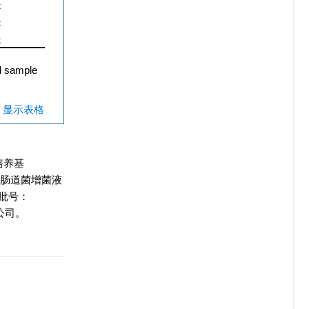
是
是
是
d sample
| 显示表格
培养基
9)、肠道菌增菌液
(批号：
公司。