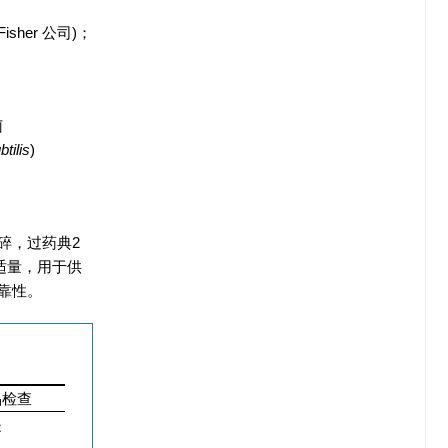
isher 公司)；
菌
btilis
)
碎，过药典2
5适量，用于供
靠性。
品检查
是