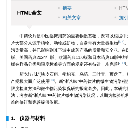
摘要
HT
HTML全文
相关文章
施
中药饮片是中医临床用药的重要物质基础，既可以根据中
[
3
-
4
]
片大部分来源于植物、动物或矿物，自身带有大量微生物
[
5
]
污染量高，并已影响到其下游中成药产品的质量和安全
。在
版、美国药典2024年版、欧洲药典11.0版和日本药典18版
[
7
-
11
]
版在样品分类和限度标准等方面的规定还有待进一步完善
新“浙八味”(铁皮石斛、衢枳壳、乌药、三叶青、覆盆子
[
13
]
产规模大而广泛使用
。新“浙八味”中药饮片的微生物污染程
限度检查方法和微生物污染状况研究报道甚少。因此，本研究将参
法，考察新“浙八味”中药饮片微生物污染状况，以期为检验
准的修订和完善提供依据。
1. 仪器与材料