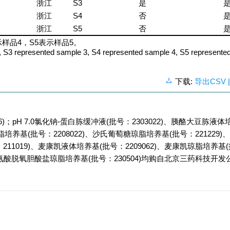
浙江
S3
是
浙江
S4
否
浙江
S5
否
示样品4，S5表示样品5。
, S3 represented sample 3, S4 represented sample 4, S5 represente
下载:
导出CSV
；pH 7.0氯化钠-蛋白胨缓冲液(批号：2303022)、胰酪大豆胨液体
胰酪大豆胨琼脂培养基(批号：2208022)、沙氏葡萄糖琼脂培养基(批号：22122
211019)、麦康凯液体培养基(批号：2209062)、麦康凯琼脂培养基
木糖赖氨酸脱氧胆酸盐琼脂培养基(批号：230504)均购自北京三药科技开发