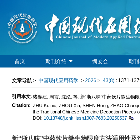
首页
期刊介绍
编委会
期刊
文章导航
>
中国现代应用药学
>
2026
>
43(8)
: 1371-137
引用本文:
诸夔妞, 周霞, 沈泓, 等. 新“浙八味”中药饮片微生物限度方
Citation:
ZHU Kuiniu, ZHOU Xia, SHEN Hong, ZHAO Chaoqun, Y
the Traditional Chinese Medicine Decoction Pieces 
DOI:
10.13748/j.cnki.issn1007-7693.20250537
新“浙八味”中药饮片微生物限度方法适用性及