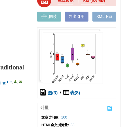
在线预览
下载
(0.6MB)
手机阅读
导出引用
XML下载
aditional
1, 2
,
,
ing
图(3)
/
表(8)
计量
文章访问数:
160
HTML全文浏览量:
38