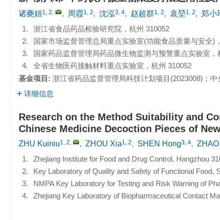
1, 2
,
1, 2
3, 4
1, 2
1, 2
诸夔妞
,
周霞
,
沈泓
,
赵超群
,
袁堃
,
郑小
1.
浙江省食品药品检验研究院，杭州 310052
2.
国家市场监督管理总局重点实验室(功能食品质量与安全)，杭州
3.
国家药品监督管理局药品微生物监测与预警重点实验室，杭州 
4.
全省生物医药接触材料重点实验室，杭州 310052
基金项目:
浙江省药品监督管理局科技计划项目(
2023008
)；中
详细信息
Research on the Method Suitability and Con
Chinese Medicine Decoction Pieces of Ne
1, 2
,
1, 2
3, 4
ZHU Kuiniu
,
ZHOU Xia
,
SHEN Hong
,
ZHAO
1.
Zhejiang Institute for Food and Drug Control, Hangzhou 3
2.
Key Laboratory of Quality and Safety of Functional Food, 
3.
NMPA Key Laboratory for Testing and Risk Warning of Ph
4.
Zhejiang Key Laboratory of Biopharmaceutical Contact Ma