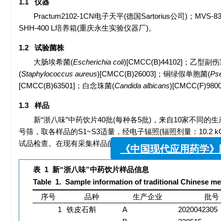
1.1 仪器
Practum2102-1CN电子天平(德国Sartorius公司)；MVS
SHH-400 L培养箱(重庆永生实验仪器厂)。
1.2 试验菌株
大肠埃希菌(
Escherichia coli
)[CMCC(B)44102]；乙型副
(
Staphylococcus aureus
)[CMCC(B)26003]；铜绿假单胞菌(
Ps
[CMCC(B)63501]；白念珠菌(
Candida albicans
)[CMCC(F)98
1.3 样品
新“浙八味”中药饮片40批(每种各5批)，来自10家不同的
号筛，取各样品的S1~S3适量，经电子辐照(辐照剂量：10.2
试品检查。在现有采集样品的基础上，方法适用性和供试品检
表 1
新“浙八味”中药饮片样品信息
《中国现代应用
Table 1.
Sample information of traditional Chinese m
序号
品种
生产企业
批号
1
铁皮石斛
A
2020042305