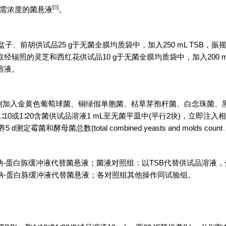
[
8
]
所需浓度的菌悬液
。
前胡供试品25 g于无菌全膜均质袋中，加入250 mL TSB，振
取经辐照的灵芝和西红花供试品10 g于无菌全膜均质袋中，加入200 m
溶液。
于试管中，分别加入金黄色葡萄球菌、铜绿假单胞菌、枯草芽孢杆菌、白念珠菌
上述1∶10或1∶20含菌供试品溶液1 mL至无菌平皿中(平行2块)，立即注入
5 d测定霉菌和酵母菌总数(total combined yeasts and molds coun
0氯化钠-蛋白胨缓冲液代替菌悬液；菌液对照组：以TSB代替供试品溶液
氯化钠-蛋白胨缓冲液代替菌悬液；各对照组其他操作同试验组。