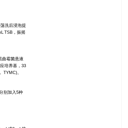
摇荡洗后浸泡提
L TSB，振摇
、黑曲霉菌悬液
相应培养基，33
t， TYMC)。
，分别加入5种