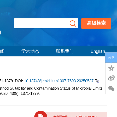
高级检索
刊
阅
学术动态
联系我们
English
分享
-1379.
DOI:
10.13748/j.cnki.issn1007-7693.20250537
Suitability and Contamination Status of Microbial Limits in
 2026, 43(8): 1371-1379.