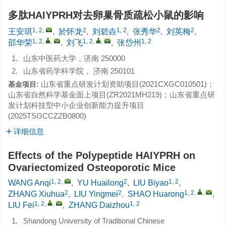
多肽HAIYPRH对去卵巢骨质疏松小鼠的影响
1, 2
,
2
1, 2
2
2
王安琪
,
於怀龙
,
刘碧垚
,
张秀华
,
刘英梅
,
1, 2
,
,
1, 2
,
,
1, 2
邵华荣
,
刘飞
,
张岱州
1.
山东中医药大学，济南 250000
2.
山东省药学科学院， 济南 250101
山东省重点研发计划资助项目(
2021CXGC010501
)；
基金项目:
山东省自然科学基金面上项目(
ZR2021MH219
)；山东省重点研
发计划科技型中小企业创新能力提升项目
(
2025TSGCCZZB0800
)
详细信息
Effects of the Polypeptide HAIYPRH on
Ovariectomized Osteoporotic Mice
1, 2
,
2
1, 2
WANG Anqi
,
YU Huailong
,
LIU Biyao
,
2
2
1, 2
,
,
ZHANG Xiuhua
,
LIU Yingmei
,
SHAO Huarong
,
1, 2
,
,
1, 2
LIU Fei
,
ZHANG Daizhou
1.
Shandong University of Traditional Chinese