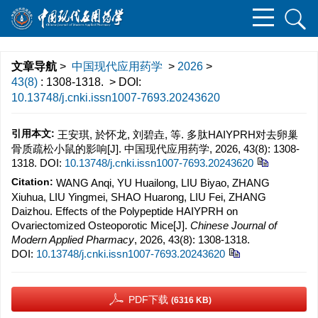
文章导航
>
中国现代应用药学
>
2026
>
43(8)
: 1308-1318.
> DOI:
10.13748/j.cnki.issn1007-7693.20243620
引用本文:
王安琪, 於怀龙, 刘碧垚, 等. 多肽HAIYPRH对去卵巢
骨质疏松小鼠的影响[J]. 中国现代应用药学, 2026, 43(8): 1308-
1318.
DOI:
10.13748/j.cnki.issn1007-7693.20243620
Citation:
WANG Anqi, YU Huailong, LIU Biyao, ZHANG
Xiuhua, LIU Yingmei, SHAO Huarong, LIU Fei, ZHANG
Daizhou. Effects of the Polypeptide HAIYPRH on
Ovariectomized Osteoporotic Mice[J].
Chinese Journal of
Modern Applied Pharmacy
, 2026, 43(8): 1308-1318.
DOI:
10.13748/j.cnki.issn1007-7693.20243620
PDF下载
(6316 KB)