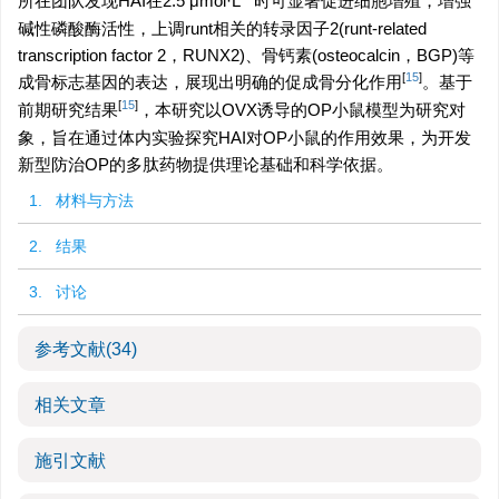
所在团队发现HAI在2.5 μmol·L
时可显著促进细胞增殖，增强
碱性磷酸酶活性，上调runt相关的转录因子2(runt-related
transcription factor 2，RUNX2)、骨钙素(osteocalcin，BGP)等
[
15
]
成骨标志基因的表达，展现出明确的促成骨分化作用
。基于
[
15
]
前期研究结果
，本研究以OVX诱导的OP小鼠模型为研究对
象，旨在通过体内实验探究HAI对OP小鼠的作用效果，为开发
新型防治OP的多肽药物提供理论基础和科学依据。
1. 材料与方法
2. 结果
3. 讨论
参考文献
(34)
相关文章
施引文献