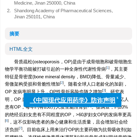
Medicine, Jinan 250000, China
2.
Shandong Academy of Pharmaceutical Sciences,
Jinan 250101, China
摘要
HTML全文
骨质疏松(osteoporosis，OP)是由于成骨细胞和破骨细胞生
[
1
]
物学平衡功能被打破引起的一种全身性代谢性骨病
，其主要
特征是骨密度(bone mineral density，BMD)降低、骨量减少、
[
2
]
骨微架构受损和骨脆性增加
。随着全球人口老龄化的加剧，
[
3
]
OP 发病率明显上升，OP性骨折风险也随之增加
。研究表
[
4
]
明，OP 患者遭遇骨折的风险可高达40%
。全世界约有2亿人
x
《中国现代应用药学》防诈声明
[
5
]
患有OP，每年约有890万人发生脆性骨折
。据调查，约20%
的绝经后妇女患有不同程度的OP，>60岁妇女OP的发病率更高
[
6
]
，这不仅影响患者的身心健康和生活质量，且会增加社会经
[
7
]
济负担
。目前临床上用来治疗OP的主要药物为抗骨吸收剂(如