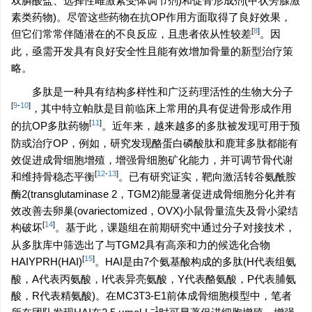
双膦酸盐、选择性雌激素受体调节剂)和促骨形成剂(甲状旁腺激
素类药物)。尽管这些药物在抗OP作用方面取得了良好效果，
[
8
]
但它们常常伴随潜在的不良反应，且患者依从性较差
。因
此，亟需开发具有良好安全性且能有效增加骨量的新型治疗策
略。
多肽是一种具有结构多样性和广泛药理活性的生物大分子
[
9
-
10
]
，其中特立帕肽是目前临床上常用的具有促进骨形成作用
[
11
]
的抗OP多肽药物
。近年来，越来越多的多肽被发现可用于预
防或治疗OP，例如，研究发现酪蛋白磷酸肽和鹿茸多肽都能有
效促进成骨细胞增殖，增强骨细胞矿化能力，并可调节骨代谢
[
12
-
13
]
和维持骨稳态平衡
。已有研究证实，靶向激活转谷氨酰胺
酶2(transglutaminase 2，TGM2)能显著促进成骨细胞分化并有
效改善去卵巢(ovariectomized，OVX)小鼠骨量流失及骨小梁结
[
14
]
构破坏
。基于此，课题组在前期研究中通过分子对接技术，
从多肽库中筛选出了与TGM2具有高亲和力的候选化合物
[
15
]
HAIYPRH(HAI)
。HAI是由7个氨基酸构成的多肽(H代表组氨
酸，A代表丙氨酸，I代表异亮氨酸，Y代表酪氨酸，P代表脯氨
酸，R代表精氨酸)。在MC3T3-E1前体成骨细胞模型中，笔者
−1