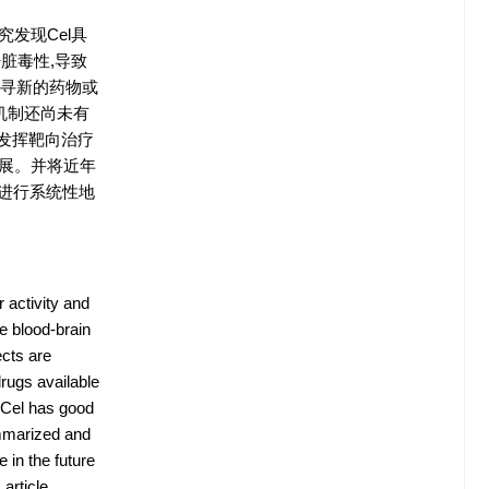
究发现Cel具
肝脏毒性,导致
探寻新的药物或
机制还尚未有
位发挥靶向治疗
拓展。并将近年
法进行系统性地
 activity and
he blood-brain
ects are
drugs available
t Cel has good
ummarized and
 in the future
 article