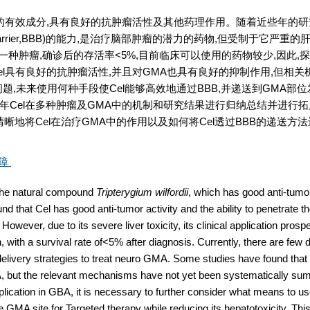
藤中提取的有效成分,具有良好的抗肿瘤活性及其他药理作用。随着近些年的研
barrier,BBB)的能力,是治疗脑部肿瘤的潜力的药物,但受制于它严重的
发的一种肿瘤,确诊后的存活率<5%,目前临床可以使用的药物较少,因此,
l具有良好的抗肿瘤活性,并且对GMA也具有良好的抑制作用,但相关
题,未来使用何种手段使Cel能够高效地通过BBB,并递送到GMA部
年Cel在多种肿瘤及GMA中的机制和研究结果进行归纳总结并进行
晰地将Cel在治疗GMA中的作用以及如何将Cel透过BBB的递送方
障
m the natural compound
Tripterygium wilfordii
, which has good anti-tumor
nd that Cel has good anti-tumor activity and the ability to penetrate t
However, due to its severe liver toxicity, its clinical application prosp
 with a survival rate of<5% after diagnosis. Currently, there are few 
ug delivery strategies to treat neuro GMA. Some studies have found tha
GMA, but the relevant mechanisms have not yet been systematically s
plication in GBA, it is necessary to further consider what means to use
he GMA site for Targeted therapy while reducing its hepatotoxicity. This