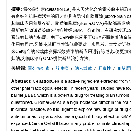
摘要:
雷公藤红素(celastrol,Cel)是从天然化合物雷公
有良好的抗肿瘤活性的同时也具有透过血脑屏障(blood-brain 
其临床应用前景存疑。胶质细胞瘤(glioma,GMA)是脑部高
是新的药物递送策略来治疗神经GMA十分迫切。有研究发现Ce
系统的归纳与拓展。由于Cel在临床应用于GBA还面临着诸多问
作用的同时,又能使其肝毒性降低需要进一步思考。本文对近些
来Cel结合纳米载体发挥增效减毒的新应用进行综述,以便更加清
归纳,为临床治疗GMA提供新的治疗方法。
关键词:
雷公藤红素
/
胶质瘤
/
纳米载体
/
肝毒性
/
血脑屏
Abstract:
Celastrol(Cel) is a active ingredient extracted fro
other pharmacological effects. In recent years, studies have fou
barrier(BBB), which is a potential drug for treating brain tumors. 
questioned. Glioma(GMA) is a high incidence tumor in the brain,
in clinical practice, so it is urgent to explore new drugs or dr
anti-tumor activity and also has a good inhibitory effect on 
expanded. Since Cel still faces many problems in its clinical ap
to enable Cel to efficiently pass through BBB and deliver it to t