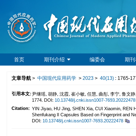
首页
期刊介绍
编委会
期刊
文章导航
>
中国现代应用药学
>
2023
>
40(13)
: 1765-17
引用本文:
尹继瑶, 胡静, 沈霞, 崔小敏, 任慧, 曲彤, 李宁, 鲁
1774.
DOI:
10.13748/j.cnki.issn1007-7693.20222478
Citation:
YIN Jiyao, HU Jing, SHEN Xia, CUI Xiaomin, REN H
Shenfukang II Capsules Based on Fingerprint and 
DOI:
10.13748/j.cnki.issn1007-7693.20222478