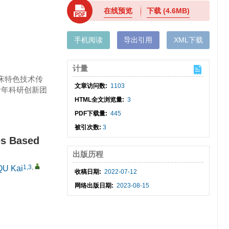
在线预览
下载
(4.6MB)
手机阅读
导出引用
XML下载
计量
临床特色技术传
文章访问数:
1103
中青年科研创新团
HTML全文浏览量:
3
PDF下载量:
445
被引次数:
3
es Based
出版历程
1,3
,
QU Kai
收稿日期:
2022-07-12
网络出版日期:
2023-08-15