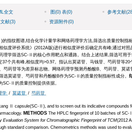
ML全文
图
(0)
表
(0)
参考文献
(2
引文献
(3)
资源附件
(0)
le,SC-Ⅱ)的指纹图谱,结合化学计量学和网络药理学方法,筛选出质量控制
相似度评价系统》(2012A版)进行相似度评价后确定共有峰;通过对照
药理学筛选SC-Ⅱ的核心作用靶点和通路。结合上述结果,筛选可用于
标定37个共有峰,相似度均>0.97。指认出莫诺苷、马钱苷、芍药苷等2
A、芍药苷等为差异标志物。网络药理学预测丹酚酸B、芍药苷、莫诺
筛选莫诺苷、芍药苷和丹酚酸B作为SC-Ⅱ的质量控制指标性成分。
为SC-Ⅱ的质量控制提供依据。
理学
/
莫诺苷
/
芍药苷
ukang Ⅱ capsule(SC-Ⅱ), and to screen out its indicative compounds fo
armacology.
METHODS
The HPLC fingerprint of 10 batches of SC
ty Evaluation System for Chromatographic Fingerprint of TCM
(2012 A 
gh standard comparison. Chemometrics methods was used to evalua