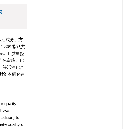
8)
指标性成分。
方
品比对,指认共
SC-Ⅱ质量控
0个色谱峰。化
苷等活性化合
结论
本研究建
r quality
-Ⅱ was
Edition) to
te quality of