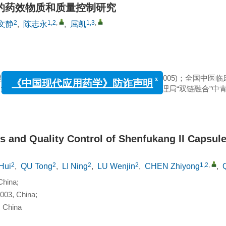
的药效物质和质量控制研究
2
1,2
,
1,3
,
文静
,
陈志永
,
屈凯
局中医药科学技术研究专项课题(GZY-KJS-2021-005)；全国中医
药大学校级创新项目(2021CX17)；陕西省中医药管理局“双链融合”
x
《中国现代应用药学》防诈声明
 and Quality Control of Shenfukang II Capsul
2
2
2
2
1,2
,
Hui
,
QU Tong
,
LI Ning
,
LU Wenjin
,
CHEN Zhiyong
,
China;
0003, China;
, China