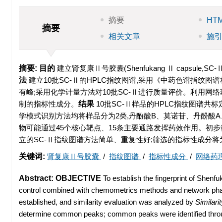
摘要
HT
摘要
相关文章
施
摘要:
目的
建立肾复康Ⅱ号胶囊(Shenfukang Ⅱ capsu
法
建立10批SC-Ⅱ的HPLC指纹图谱,采用《中药色谱指纹图谱
有峰;采用化学计量方法对10批SC-Ⅱ进行质量评价。利用网络
制的指标性成分。
结果
10批SC-Ⅱ样品的HPLC指纹图谱共
学模式识别方法均将样品分为2类,丹酚酸B、莫诺苷、丹酚酸
物可能通过45个核心靶点、15条主要通路发挥药效作用。初步
立的SC-Ⅱ指纹图谱方法简单、重复性好;筛选的指标性成分将
关键词:
肾复康Ⅱ号胶囊
/
指纹图谱
/
指标性成分
/
网络药
Abstract:
OBJECTIVE
To establish the fingerprint of Shenf
control combined with chemometrics methods and network ph
established, and similarity evaluation was analyzed by
Similari
determine common peaks; common peaks were identified throu