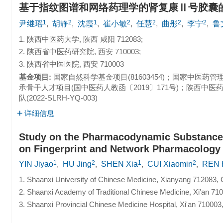
基于指纹图谱和网络药理学的肾复康Ⅱ号胶囊
1
2
1
2
2
2
2
尹继瑶
,
胡静
,
沈霞
,
崔小敏
,
任慧
,
曲彤
,
李宁
,
鲁
1. 陕西中医药大学, 陕西 咸阳 712083;
2. 陕西省中医药研究院, 西安 710003;
3. 陕西省中医医院, 西安 710003
基金项目:
国家自然科学基金项目(81603454)；国家中医药管理
承骨干人才项目(国中医药人教函〔2019〕171号)；陕西中医
队(2022-SLRH-YQ-003)
详细信息
Study on the Pharmacodynamic Substances
on Fingerprint and Network Pharmacology
1
2
1
2
YIN Jiyao
,
HU Jing
,
SHEN Xia
,
CUI Xiaomin
,
REN 
1. Shaanxi University of Chinese Medicine, Xianyang 712083, 
2. Shaanxi Academy of Traditional Chinese Medicine, Xi'an 71
3. Shaanxi Provincial Chinese Medicine Hospital, Xi'an 710003