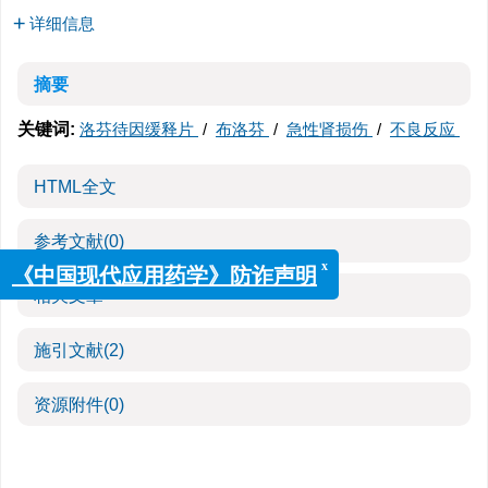
详细信息
摘要
关键词:
洛芬待因缓释片
/
布洛芬
/
急性肾损伤
/
不良反应
HTML全文
参考文献
(0)
x
《中国现代应用药学》防诈声明
相关文章
施引文献
(2)
资源附件
(0)