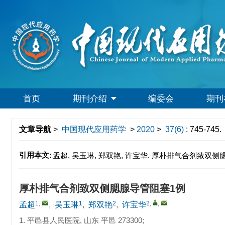
首页
期刊介绍
编委会
期刊
文章导航
>
中国现代应用药学
>
2020
>
37(6)
: 745-745.
引用本文:
孟超, 吴玉琳, 郑双艳, 许宝华. 厚朴排气合剂致双侧腮腺导管阻
厚朴排气合剂致双侧腮腺导管阻塞1例
1
,
1
2
2
,
,
孟超
,
吴玉琳
,
郑双艳
,
许宝华
1. 平邑县人民医院, 山东 平邑 273300;