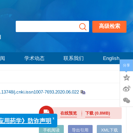
高级检索
刊
阅
学术动态
联系我们
English
分享
.13748/j.cnki.issn1007-7693.2020.06.022
x
在线预览
下载
(0.8MB)
代应用药学》防诈声明
手机阅读
导出引用
XML下载