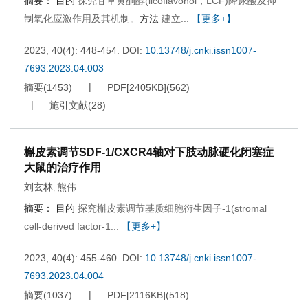
摘要：
目的
探究甘草黄酮醇(licoflavonol，LCF)降尿酸及抑
制氧化应激作用及其机制。
方法
建立...
【更多+】
2023, 40(4): 448-454.
DOI:
10.13748/j.cnki.issn1007-
7693.2023.04.003
摘要
(
1453
)
PDF[
2405KB
]
(
562
)
施引文献
(
28
)
槲皮素调节SDF-1/CXCR4轴对下肢动脉硬化闭塞症
大鼠的治疗作用
刘玄林
熊伟
,
摘要：
目的
探究槲皮素调节基质细胞衍生因子-1(stromal
cell-derived factor-1...
【更多+】
2023, 40(4): 455-460.
DOI:
10.13748/j.cnki.issn1007-
7693.2023.04.004
摘要
(
1037
)
PDF[
2116KB
]
(
518
)