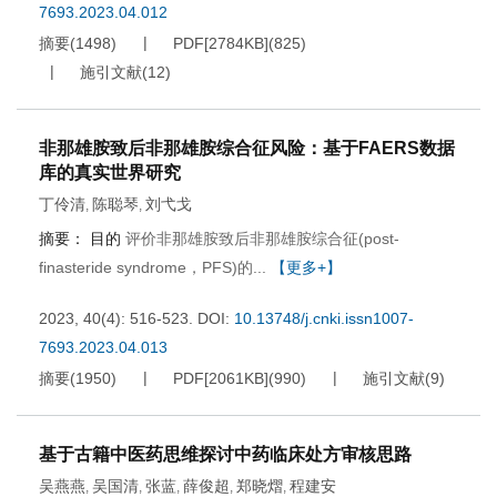
7693.2023.04.012
摘要
(
1498
)
PDF[
2784KB
]
(
825
)
施引文献
(
12
)
非那雄胺致后非那雄胺综合征风险：基于FAERS数据
库的真实世界研究
丁伶清
陈聪琴
刘弋戈
,
,
摘要：
目的
评价非那雄胺致后非那雄胺综合征(post-
finasteride syndrome，PFS)的...
【更多+】
2023, 40(4): 516-523.
DOI:
10.13748/j.cnki.issn1007-
7693.2023.04.013
摘要
(
1950
)
PDF[
2061KB
]
(
990
)
施引文献
(
9
)
基于古籍中医药思维探讨中药临床处方审核思路
吴燕燕
吴国清
张蓝
薛俊超
郑晓熠
程建安
,
,
,
,
,