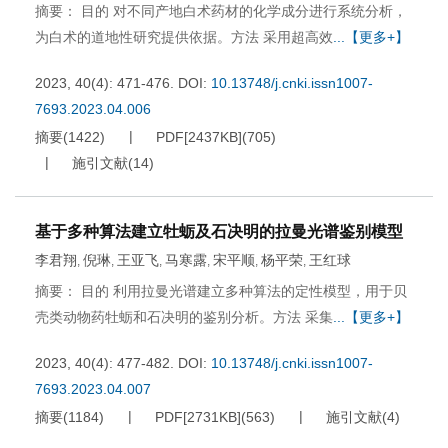
摘要： 目的 对不同产地白术药材的化学成分进行系统分析，
为白术的道地性研究提供依据。方法 采用超高效
...【更多+】
2023, 40(4): 471-476.
DOI:
10.13748/j.cnki.issn1007-
7693.2023.04.006
摘要
(
1422
)
PDF[
2437KB
]
(
705
)
施引文献
(
14
)
基于多种算法建立牡蛎及石决明的拉曼光谱鉴别模型
李君翔
倪琳
王亚飞
马寒露
宋平顺
杨平荣
王红球
,
,
,
,
,
,
摘要： 目的 利用拉曼光谱建立多种算法的定性模型，用于贝
壳类动物药牡蛎和石决明的鉴别分析。方法 采集
...【更多+】
2023, 40(4): 477-482.
DOI:
10.13748/j.cnki.issn1007-
7693.2023.04.007
摘要
(
1184
)
PDF[
2731KB
]
(
563
)
施引文献
(
4
)