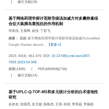
施引文献
(
18
)
基于网络药理学探讨苍附导痰汤加减方对多囊卵巢综
合征大鼠胰岛素抵抗的作用机制
华宙佳
王晨晔
俞佳
丁彩飞
,
,
,
摘要：
目的
基于网络药理学探讨苍附导痰汤加减方(modified
Cangfu Daotan decoct...
【更多+】
2023, 40(4): 461-470.
DOI:
10.13748/j.cnki.issn1007-
7693.2023.04.005
摘要
(
1405
)
PDF[
4800KB
]
(
738
)
施引文献
(
14
)
基于UPLC-Q-TOF-MS和多元统计分析的白术道地性
研究
余欢欢
张国亮
史月姣
陈栋杰
王瑛
徐靖
李明焱
李振皓
,
,
,
,
,
,
,