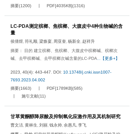
摘要
(
1200
)
PDF[
4035KB
]
(
1316
)
LC-PDA测定槟榔、焦槟榔、大腹皮中4种生物碱的含
量
侯倩煜
符礼顺
梁焕宴
周亚奎
杨新全
赵祥升
,
,
,
,
,
摘要： 目的 建立槟榔、焦槟榔、大腹皮中槟榔碱、槟榔次
碱、去甲槟榔碱、去甲槟榔次碱含量的LC-PDA
...【更多+】
2023, 40(4): 443-447.
DOI:
10.13748/j.cnki.issn1007-
7693.2023.04.002
摘要
(
1663
)
PDF[
1789KB
]
(
585
)
施引文献
(
11
)
甘草黄酮醇降尿酸及抑制氧化应激作用及其机制研究
曹文洁
黄林生
刘丽
钱永帅
余惠凡
李飞
,
,
,
,
,