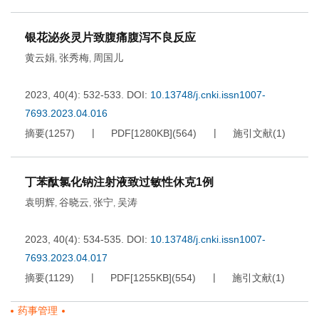
银花泌炎灵片致腹痛腹泻不良反应
黄云娟
张秀梅
周国儿
,
,
2023, 40(4): 532-533.
DOI:
10.13748/j.cnki.issn1007-
7693.2023.04.016
摘要
(
1257
)
PDF[
1280KB
]
(
564
)
施引文献
(
1
)
丁苯酞氯化钠注射液致过敏性休克1例
袁明辉
谷晓云
张宁
吴涛
,
,
,
2023, 40(4): 534-535.
DOI:
10.13748/j.cnki.issn1007-
7693.2023.04.017
摘要
(
1129
)
PDF[
1255KB
]
(
554
)
施引文献
(
1
)
药事管理