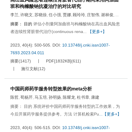
班和枸橼酸钠抗凝治疗的对比研究
李兰
许晓文
苏晓徐
任小强
贾娜
顾玲玲
庄智伟
谢林俊
唐
,
,
,
,
,
,
,
,
莲
摘要：
目的
评估小剂量阿加曲班与枸橼酸钠在高出血风险患
者连续性肾脏替代治疗(continuous rena...
【更多+】
2023, 40(4): 500-505.
DOI:
10.13748/j.cnki.issn1007-
7693.2023.04.011
摘要
(
1417
)
PDF[
1832KB
]
(
611
)
施引文献
(
12
)
中国药师药学服务转型效果的meta分析
陈哲
荀杨芹
马玉培
孙明扬
陈耀龙
杜书章
康建
,
,
,
,
,
,
摘要： 目的 系统评价中国药师药学服务转型的工作效果，为
今后开展药学服务提供参考。方法 计算机检索Pu
...【更多+】
2023, 40(4): 506-515.
DOI:
10.13748/j.cnki.issn1007-