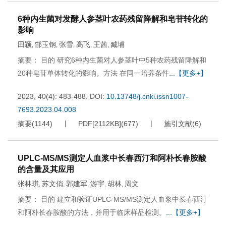
6种内生菌对发酵人参茎叶农药残留降解和皂苷转化的
影响
田颖
郜玉钢
张雪
高飞
王茜
臧埔
,
,
,
,
,
摘要： 目的 研究6种内生菌对人参茎叶中5种农药残留降解和
20种皂苷单体转化的影响。方法 在同一培养条件
...【更多+】
2023, 40(4): 483-488.
DOI:
10.13748/j.cnki.issn1007-
7693.2023.04.008
摘要
(
1144
)
PDF[
2112KB
]
(
677
)
施引文献
(
6
)
UPLC-MS/MS测定人血浆中长春西汀和阿朴长春胺酸
的含量及其应用
张林琪
苏文俏
郭建军
游宇
胡林
周文
,
,
,
,
,
摘要： 目的 建立和验证UPLC-MS/MS测定人血浆中长春西汀
和阿朴长春胺酸的方法，并用于临床样品检测。
...【更多+】