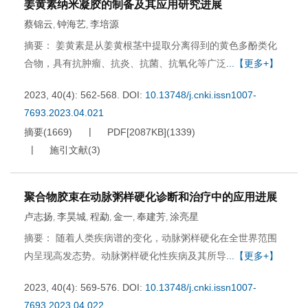
姜黄素纳米凝胶的制备及其应用研究进展
蔡锦云
钟海艺
李培源
,
,
摘要： 姜黄素是从姜黄根茎中提取分离得到的黄色多酚类化
合物，具有抗肿瘤、抗炎、抗菌、抗氧化等广泛
...【更多+】
2023, 40(4): 562-568.
DOI:
10.13748/j.cnki.issn1007-
7693.2023.04.021
摘要
(
1669
)
PDF[
2087KB
]
(
1339
)
施引文献
(
3
)
聚合物胶束在动脉粥样硬化诊断和治疗中的应用进展
卢志扬
李昊城
程勐
金一
奉建芳
涂亮星
,
,
,
,
,
摘要： 随着人类疾病谱的变化，动脉粥样硬化在全世界范围
内呈现高发态势。动脉粥样硬化性疾病及其所导
...【更多+】
2023, 40(4): 569-576.
DOI:
10.13748/j.cnki.issn1007-
7693.2023.04.022