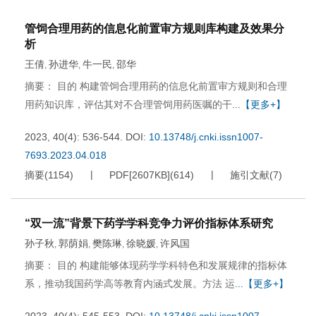
管饲合理用药的信息化前置审方规则库构建及效果分
析
王倩
孙进华
牛一民
邵华
,
,
,
摘要： 目的 构建管饲合理用药的信息化前置审方规则和合理
用药知识库，评估其对不合理管饲用药医嘱的干
...【更多+】
2023, 40(4): 536-544.
DOI:
10.13748/j.cnki.issn1007-
7693.2023.04.018
摘要
(
1154
)
PDF[
2607KB
]
(
614
)
施引文献
(
7
)
“双一流”背景下药学学科竞争力评价指标体系研究
孙子秋
郭荫娟
樊陈琳
徐晓媛
许风国
,
,
,
,
摘要： 目的 构建能够体现药学学科特色和发展规律的指标体
系，推动我国药学高等教育内涵式发展。方法 运
...【更多+】