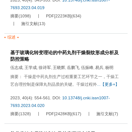
2023, 40(4): 545-553.
DOI:
10.13748/j.cnki.issn1007-
7693.2023.04.019
摘要
(
1098
)
PDF[
2223KB
]
(
634
)
施引文献
(
13
)
综述
基于玻璃化转变理论的中药丸剂干燥裂纹形成分析及
防控策略
伍志成
王学成
徐诗军
王晓辉
岳鹏飞
伍振峰
易兵
杨明
,
,
,
,
,
,
,
摘要： 干燥是中药丸剂生产过程重要工艺环节之一，干燥工
艺合理控制是保障丸剂品质的关键。干燥过程外
...【更多+】
2023, 40(4): 554-561.
DOI:
10.13748/j.cnki.issn1007-
7693.2023.04.020
摘要
(
1328
)
PDF[
2428KB
]
(
617
)
施引文献
(
7
)