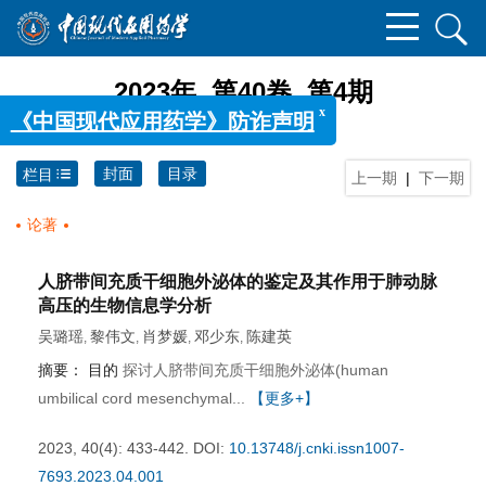
x
《中国现代应用药学》防诈声明
2023年 第40卷 第4期
封面
目录
栏目
上一期
|
下一期
论著
人脐带间充质干细胞外泌体的鉴定及其作用于肺动脉
高压的生物信息学分析
吴璐瑶
黎伟文
肖梦媛
邓少东
陈建英
,
,
,
,
摘要：
目的
探讨人脐带间充质干细胞外泌体(human
umbilical cord mesenchymal...
【更多+】
2023, 40(4): 433-442.
DOI:
10.13748/j.cnki.issn1007-
7693.2023.04.001