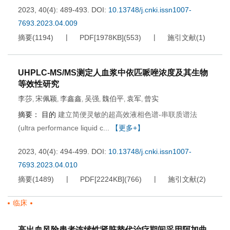
2023, 40(4): 489-493.
DOI:
10.13748/j.cnki.issn1007-
7693.2023.04.009
摘要
(
1194
)
PDF[
1978KB
]
(
553
)
施引文献
(
1
)
UHPLC-MS/MS测定人血浆中依匹哌唑浓度及其生物
等效性研究
李莎
宋佩颖
李鑫鑫
吴强
魏伯平
袁军
曾实
,
,
,
,
,
,
摘要：
目的
建立简便灵敏的超高效液相色谱-串联质谱法
(ultra performance liquid c...
【更多+】
2023, 40(4): 494-499.
DOI:
10.13748/j.cnki.issn1007-
7693.2023.04.010
摘要
(
1489
)
PDF[
2224KB
]
(
766
)
施引文献
(
2
)
临床
高出血风险患者连续性肾脏替代治疗期间采用阿加曲