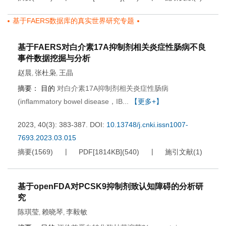
基于FAERS数据库的真实世界研究专题
基于FAERS对白介素17A抑制剂相关炎症性肠病不良
事件数据挖掘与分析
赵晨
张杜枭
王晶
,
,
摘要：
目的
对白介素17A抑制剂相关炎症性肠病
(inflammatory bowel disease，IB...
【更多+】
2023, 40(3): 383-387.
DOI:
10.13748/j.cnki.issn1007-
7693.2023.03.015
摘要
(
1569
)
PDF[
1814KB
]
(
540
)
施引文献
(
1
)
基于openFDA对PCSK9抑制剂致认知障碍的分析研
究
陈琪莹
赖晓琴
李毅敏
,
,