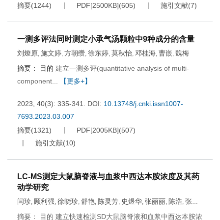
摘要
(
1244
)
PDF[
2500KB
]
(
605
)
施引文献
(
7
)
一测多评法同时测定小承气汤颗粒中9种成分的含量
刘燎原
施文婷
方朝缵
徐东婷
莫秋怡
邓桂海
曹嵌
魏梅
,
,
,
,
,
,
,
摘要：
目的
建立一测多评(quantitative analysis of multi-
component...
【更多+】
2023, 40(3): 335-341.
DOI:
10.13748/j.cnki.issn1007-
7693.2023.03.007
摘要
(
1321
)
PDF[
2005KB
]
(
507
)
施引文献
(
10
)
LC-MS测定大鼠脑脊液与血浆中西达本胺浓度及其药
动学研究
闫珍
顾利强
徐晓珍
舒艳
陈灵芳
史煜华
张丽丽
陈浩
张城
,
,
,
,
,
,
,
,
达
张升
王佳虹
张立将
,
,
,
摘要： 目的 建立快速检测SD大鼠脑脊液和血浆中西达本胺浓