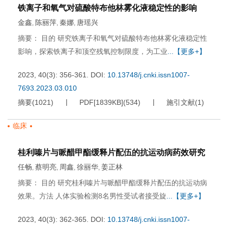
铁离子和氧气对硫酸特布他林雾化液稳定性的影响
金鑫
陈丽萍
秦娜
唐瑶兴
,
,
,
摘要： 目的 研究铁离子和氧气对硫酸特布他林雾化液稳定性
影响，探索铁离子和顶空残氧控制限度，为工业
...【更多+】
2023, 40(3): 356-361.
DOI:
10.13748/j.cnki.issn1007-
7693.2023.03.010
摘要
(
1021
)
PDF[
1839KB
]
(
534
)
施引文献
(
1
)
临床
桂利嗪片与哌醋甲酯缓释片配伍的抗运动病药效研究
任畅
蔡明亮
周鑫
徐丽华
姜正林
,
,
,
,
摘要： 目的 研究桂利嗪片与哌醋甲酯缓释片配伍的抗运动病
效果。方法 人体实验检测8名男性受试者接受旋
...【更多+】
2023, 40(3): 362-365.
DOI:
10.13748/j.cnki.issn1007-