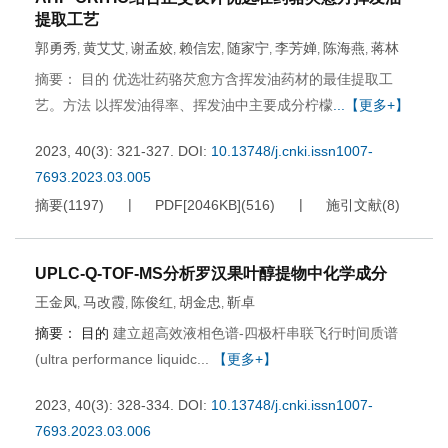
提取工艺
郭勇秀
黄艾艾
谢孟姣
赖信宏
随家宁
李芳婵
陈海燕
蒋林
,
,
,
,
,
,
,
摘要： 目的 优选壮药骆芡愈方含挥发油药材的最佳提取工
艺。方法 以挥发油得率、挥发油中主要成分柠檬
...【更多+】
2023, 40(3): 321-327.
DOI:
10.13748/j.cnki.issn1007-
7693.2023.03.005
摘要
(
1197
)
PDF[
2046KB
]
(
516
)
施引文献
(
8
)
UPLC-Q-TOF-MS分析罗汉果叶醇提物中化学成分
王金凤
马改霞
陈俊红
胡金忠
靳卓
,
,
,
,
摘要：
目的
建立超高效液相色谱-四极杆串联飞行时间质谱
(ultra performance liquidc...
【更多+】
2023, 40(3): 328-334.
DOI:
10.13748/j.cnki.issn1007-
7693.2023.03.006