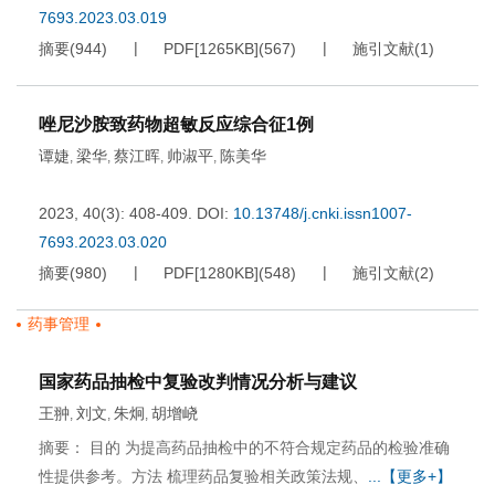
7693.2023.03.019
摘要
(
944
)
PDF[
1265KB
]
(
567
)
施引文献
(
1
)
唑尼沙胺致药物超敏反应综合征1例
谭婕
梁华
蔡江晖
帅淑平
陈美华
,
,
,
,
2023, 40(3): 408-409.
DOI:
10.13748/j.cnki.issn1007-
7693.2023.03.020
摘要
(
980
)
PDF[
1280KB
]
(
548
)
施引文献
(
2
)
药事管理
国家药品抽检中复验改判情况分析与建议
王翀
刘文
朱炯
胡增峣
,
,
,
摘要： 目的 为提高药品抽检中的不符合规定药品的检验准确
性提供参考。方法 梳理药品复验相关政策法规、
...【更多+】