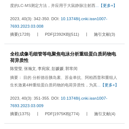
度的LC-MS测定方法，并应用于大鼠静脉注射西
...【更多+】
2023, 40(3): 342-350.
DOI:
10.13748/j.cnki.issn1007-
7693.2023.03.008
摘要
(
1728
)
PDF[
2392KB
]
(
511
)
施引文献
(
3
)
全柱成像毛细管等电聚焦电泳分析重组蛋白质药物电
荷异质性
陈莹莹
张瀚文
李宛宸
彭媛媛
郭常闰
,
,
,
,
摘要： 目的 分析德谷胰岛素、苏金单抗、阿柏西普和重组人
生长激素4种重组蛋白质药物的电荷异质性，为其
...【更多+】
2023, 40(3): 351-355.
DOI:
10.13748/j.cnki.issn1007-
7693.2023.03.009
摘要
(
1375
)
PDF[
1975KB
]
(
774
)
施引文献
(
4
)