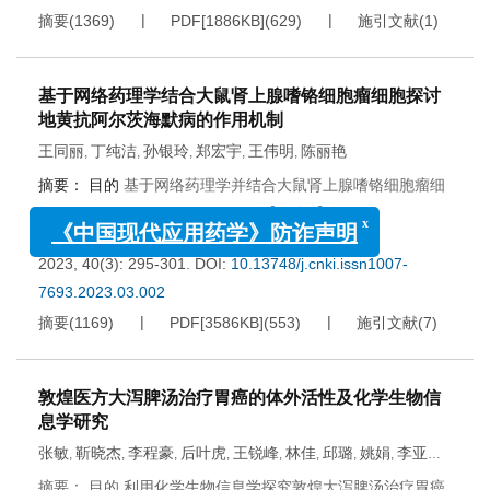
摘要
(
1369
)
PDF[
1886KB
]
(
629
)
施引文献
(
1
)
基于网络药理学结合大鼠肾上腺嗜铬细胞瘤细胞探讨
地黄抗阿尔茨海默病的作用机制
王同丽
丁纯洁
孙银玲
郑宏宇
王伟明
陈丽艳
,
,
,
,
,
摘要：
目的
基于网络药理学并结合大鼠肾上腺嗜铬细胞瘤细
x
《中国现代应用药学》防诈声明
胞(rat pheochromocytoma cel...
【更多+】
2023, 40(3): 295-301.
DOI:
10.13748/j.cnki.issn1007-
7693.2023.03.002
摘要
(
1169
)
PDF[
3586KB
]
(
553
)
施引文献
(
7
)
敦煌医方大泻脾汤治疗胃癌的体外活性及化学生物信
息学研究
张敏
靳晓杰
李程豪
后叶虎
王锐峰
林佳
邱璐
姚娟
李亚玲
,
,
,
,
,
,
,
,
,
刘永琦
摘要： 目的 利用化学生物信息学探究敦煌大泻脾汤治疗胃癌