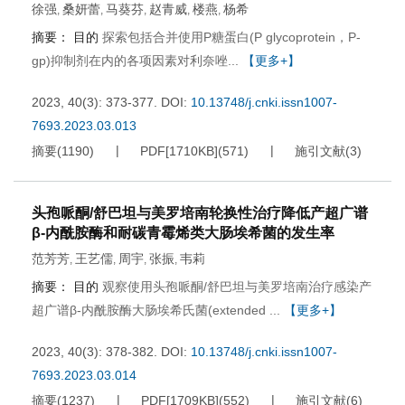
徐强
桑妍蕾
马葵芬
赵青威
楼燕
杨希
,
,
,
,
,
摘要：
目的
探索包括合并使用P糖蛋白(P glycoprotein，P-
gp)抑制剂在内的各项因素对利奈唑...
【更多+】
2023, 40(3): 373-377.
DOI:
10.13748/j.cnki.issn1007-
7693.2023.03.013
摘要
(
1190
)
PDF[
1710KB
]
(
571
)
施引文献
(
3
)
头孢哌酮/舒巴坦与美罗培南轮换性治疗降低产超广谱
β-内酰胺酶和耐碳青霉烯类大肠埃希菌的发生率
范芳芳
王艺儒
周宇
张振
韦莉
,
,
,
,
摘要：
目的
观察使用头孢哌酮/舒巴坦与美罗培南治疗感染产
超广谱β-内酰胺酶大肠埃希氏菌(extended ...
【更多+】
2023, 40(3): 378-382.
DOI:
10.13748/j.cnki.issn1007-
7693.2023.03.014
摘要
(
1237
)
PDF[
1709KB
]
(
552
)
施引文献
(
6
)