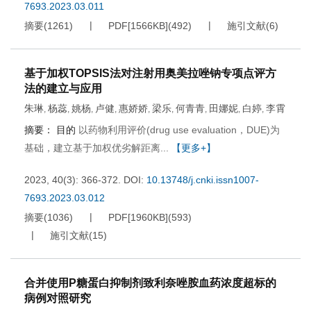
7693.2023.03.011
摘要
(
1261
)
PDF[
1566KB
]
(
492
)
施引文献
(
6
)
基于加权TOPSIS法对注射用奥美拉唑钠专项点评方
法的建立与应用
朱琳
杨蕊
姚杨
卢健
惠娇娇
梁乐
何青青
田娜妮
白婷
李霄
,
,
,
,
,
,
,
,
,
摘要：
目的
以药物利用评价(drug use evaluation，DUE)为
基础，建立基于加权优劣解距离...
【更多+】
2023, 40(3): 366-372.
DOI:
10.13748/j.cnki.issn1007-
7693.2023.03.012
摘要
(
1036
)
PDF[
1960KB
]
(
593
)
施引文献
(
15
)
合并使用P糖蛋白抑制剂致利奈唑胺血药浓度超标的
病例对照研究