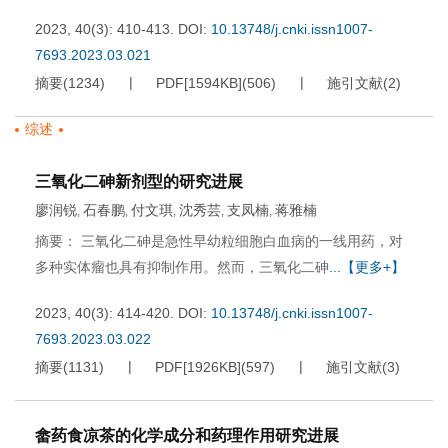
2023, 40(3): 410-413.
DOI:
10.13748/j.cnki.issn1007-
7693.2023.03.021
摘要
(
1234
)
PDF[
1594KB
]
(
506
)
施引文献
(
2
)
综述
三氧化二砷新剂型的研究进展
廖润锐
石春鹏
付文琪
沈秀芸
支凤楠
蒋雅楠
,
,
,
,
,
摘要： 三氧化二砷是急性早幼粒细胞白血病的一线用药，对
多种实体瘤也具有抑制作用。然而，三氧化二砷
...【更多+】
2023, 40(3): 414-420.
DOI:
10.13748/j.cnki.issn1007-
7693.2023.03.022
摘要
(
1131
)
PDF[
1926KB
]
(
597
)
施引文献
(
3
)
畲药食凉茶的化学成分和药理作用研究进展