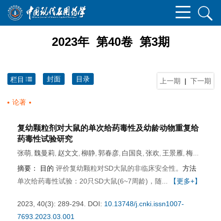
2023年 第40卷 第3期
封面
目录
栏目
上一期
|
下一期
论著
复幼颗粒剂对大鼠的单次给药毒性及幼龄动物重复给
药毒性试验研究
张萌
魏曼莉
赵文文
柳静
郭春彦
白国良
张欢
王景雁
梅冬
,
,
,
,
,
,
,
,
,
王晓玲
摘要：
目的
评价复幼颗粒对SD大鼠的非临床安全性。
方法
单次给药毒性试验：20只SD大鼠(6~7周龄)，随...
【更多+】
2023, 40(3): 289-294.
DOI:
10.13748/j.cnki.issn1007-
7693.2023.03.001