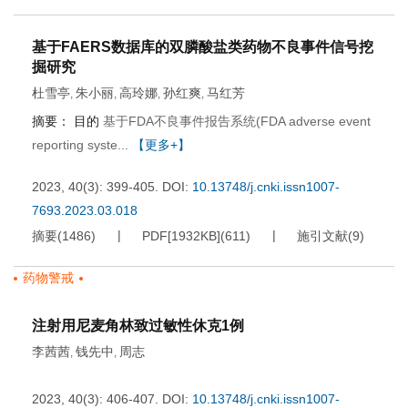
基于FAERS数据库的双膦酸盐类药物不良事件信号挖
掘研究
杜雪亭
朱小丽
高玲娜
孙红爽
马红芳
,
,
,
,
摘要：
目的
基于FDA不良事件报告系统(FDA adverse event
reporting syste...
【更多+】
2023, 40(3): 399-405.
DOI:
10.13748/j.cnki.issn1007-
7693.2023.03.018
摘要
(
1486
)
PDF[
1932KB
]
(
611
)
施引文献
(
9
)
药物警戒
注射用尼麦角林致过敏性休克1例
李茜茜
钱先中
周志
,
,
2023, 40(3): 406-407.
DOI:
10.13748/j.cnki.issn1007-