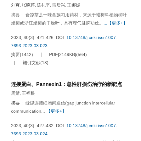
刘爽
张晓芹
陈礼平
雷后兴
王娜妮
,
,
,
,
摘要： 食凉茶是一味畲族习用药材，来源于蜡梅科植物柳叶
蜡梅或浙江蜡梅的干燥叶，具有理气健脾功效。
...【更多+】
2023, 40(3): 421-426.
DOI:
10.13748/j.cnki.issn1007-
7693.2023.03.023
摘要
(
1442
)
PDF[
2149KB
]
(
564
)
施引文献
(
13
)
连接蛋白、Pannexin1：急性肝损伤治疗的新靶点
周婧
王福根
,
摘要：
缝隙连接细胞间通信(gap junction intercellular
communication...
【更多+】
2023, 40(3): 427-432.
DOI:
10.13748/j.cnki.issn1007-
7693.2023.03.024