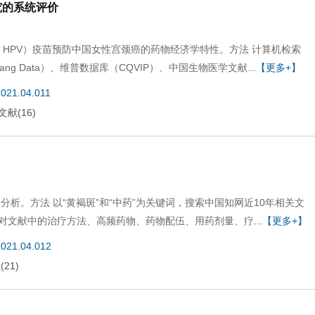
究的系统评价
virus，HPV）疫苗预防中国女性宫颈癌的药物经济学特性。方法 计算机检索
fang Data）、维普数据库（CQVIP）、中国生物医学文献
...【更多+】
2021.04.011
文献
(
16
)
析。方法 以“黄褐斑”和“中药”为关键词，搜索中国知网近10年相关文
并对文献中的治疗方法、高频药物、药物配伍、用药剂量、疗
...【更多+】
2021.04.012
献
(
21
)