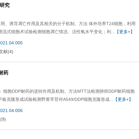
制研究
作用、诱导凋亡作用及其相关的分子机制。方法 体外培养T24细胞，利用
；利用流式细胞术试验检测细胞凋亡情况、活性氧水平变化；利
...【更多+】
2021.04.005
文献
(
4
)
铂耐药
，DDP）细胞DDP耐药的逆转作用及机制。方法MTT法检测肺癌DDP耐药细胞
平板克隆形成试验检测野黄芩苷对A549/DDP细胞克隆形成
...【更多+】
2021.04.006
献
(
9
)