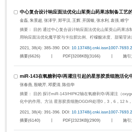
中心复合设计响应面法优化山茱萸山药果冻制备工艺
金磊
朱景超
张泽宇
郑平汉
王辉
开国银
张水利
袁强
睢宁
,
,
,
,
,
,
,
,
摘要： 目的 通过中心复合设计响应面法优化山茱萸山药果冻
用响应面法优化魔芋胶与卡拉胶比例、柠檬酸浓度、甜菊苷浓
2021, 38(4): 385-390.
DOI:
10.13748/j.cnki.issn1007-7693.
摘要
(
6626
)
PDF[
3208KB
]
(
3166
)
施引
miR-143在氧糖剥夺/再灌注引起的星形胶质细胞活
张春燕
殷晓芹
邓爱清
陈伯华
,
,
,
摘要： 目的 探讨miR-143/HIPK2轴在氧糖剥夺/再灌注（oxygen-g
化中的作用。方法 星形胶质细胞OGD/R处理0，3，6，12 h，应用
2021, 38(4): 391-396.
DOI:
10.13748/j.cnki.issn1007-7693.
摘要
(
6140
)
PDF[
2323KB
]
(
2909
)
施引