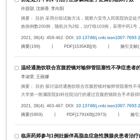
许甜甜
沈炳香
李向阳
,
,
摘要： 目的 采用分组试验方法，观察六安市人民医院协定处方
效病例数200例，随机分为2组，治疗组103例，采用中药1号
2021, 38(4): 459-462.
DOI:
10.13748/j.cnki.issn1007-7693.
摘要
(
199
)
PDF[
1535KB
]
(
9
)
施引文献
(
温经通胞饮联合宫腹腔镜对输卵管阻塞性不孕症患者
李淑荣
王丽娜
,
摘要： 目的 探讨温经通胞饮联合宫腹腔镜对输卵管阻塞性不孕症
大学第一附属医院妇科住院治疗的通过宫腹腔镜联合手术获得
2021, 38(4): 463-467.
DOI:
10.13748/j.cnki.issn1007-7693.
摘要
(
5959
)
PDF[
1791KB
]
(
2973
)
施引
临床药师参与1例妊娠伴高脂血症急性胰腺炎患者治疗