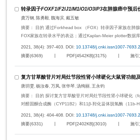
转录因子
FOXF1
/
F2
/
J1
/
M1
/
O1
/
O3
/
P3
在肺腺癌中预后
龚万钢
陈勇毅
魏海滨
戴五敏
,
,
,
摘要： 目的 通过Forkhead box （FOX）转录因子家
FOX家族在转录水平的表达；通过Kaplan-Meier plotter
2021, 38(4): 397-403.
DOI:
10.13748/j.cnki.issn1007-7693.
摘要
(
6369
)
PDF[
4542KB
]
(
3175
)
施引
复方甘草酸苷片对局灶节段性肾小球硬化大鼠肾功能及CYP
唐玥雯
杨汝春
万凤
张华琴
汤绚丽
王永钧
,
,
,
,
,
摘要： 目的 探讨复方甘草酸苷片对局灶节段性肾小球硬化（focal se
对醛固酮合成酶（CYP11B2）和11β-羟化甾体脱氢酶（11
2021, 38(4): 404-408.
DOI:
10.13748/j.cnki.issn1007-7693.
摘要
(
6331
)
PDF[
2402KB
]
(
3010
)
施引