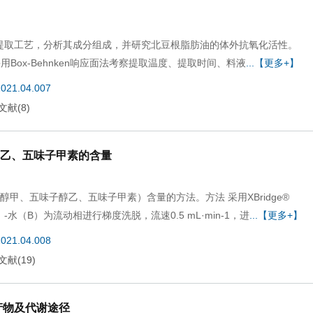
肪油的提取工艺，分析其成分组成，并研究北豆根脂肪油的体外抗氧化活性。
ox-Behnken响应面法考察提取温度、提取时间、料液
...【更多+】
2021.04.007
文献
(
8
)
醇乙、五味子甲素的含量
醇甲、五味子醇乙、五味子甲素）含量的方法。方法 采用XBridge®
（A）-水（B）为流动相进行梯度洗脱，流速0.5 mL·min-1，进
...【更多+】
2021.04.008
文献
(
19
)
代谢产物及代谢途径