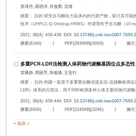
英译丹
禹明洋
肖俊辉
沈倩
,
,
,
摘要： 目的 研究吉马酮在大鼠体内的代谢产物，探讨其可能
技术（UHPLC-Q-Orbitrap HRMS）对灌胃给予吉马酮（
2021, 38(4): 430-438.
DOI:
10.13748/j.cnki.issn1007-7693.
摘要
(
6166
)
PDF[
2930KB
]
(
3059
)
施引
多重PCR-LDR法检测人体药物代谢酶基因位点多态性
雷雅静
周丽芳
朱银焕
王安行
,
,
,
摘要： 目的 构建一套基于多重聚合酶连接反应-连接酶检测反应（polymerase 
LDR）体系的分型法，用于同时检测多种人体主要药物代谢酶
2021, 38(4): 439-444.
DOI:
10.13748/j.cnki.issn1007-7693.
摘要
(
6506
)
PDF[
2245KB
]
(
3245
)
施引
临床