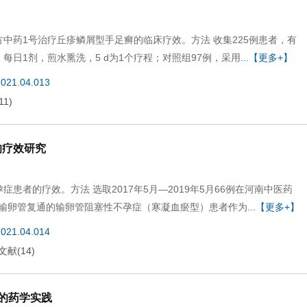
中药1号治疗丘疹鳞屑型手足癣的临床疗效。方法 收集225例患者，有
，每日1剂，煎水熏洗，5 d为1个疗程；对照组97例，采用
...【更多+】
2021.04.013
11
)
的疗效研究
患者的疗效。方法 选取2017年5月—2019年5月66例在河南中医药
输卵管复通的输卵管阻塞性不孕症（寒凝血瘀型）患者作为
...【更多+】
2021.04.014
文献
(
14
)
的药学实践