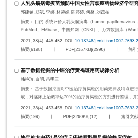
人乳头瘤病毒疫苗预防中国女性宫颈癌药物经济学研
郭建铭
郑斌
李娜
林碧娟
陈婷婷
何馨
刘茂柏
,
,
,
,
,
,
摘要： 目的 系统评价人乳头瘤病毒（human papilloma
PubMed、EMbase、中国知网（CNKI）、万方数据库（Wan
2021, 38(4): 445-452.
DOI:
10.13748/j.cnki.issn1007-7693.
摘要
(
6198
)
PDF[
2157KB
]
(
2990
)
施引
基于数据挖掘的中医治疗黄褐斑用药规律分析
韩艳珍
白明
苗明三
,
,
摘要： 基于数据挖掘对中医治疗黄褐斑的用药规律及特点进行分
献，对临床上治愈率达70%的治疗黄褐斑的方剂进行整理，
2021, 38(4): 453-458.
DOI:
10.13748/j.cnki.issn1007-7693.
摘要
(
199
)
PDF[
2290KB
]
(
12
)
施引文
协定处方中药1号治疗丘疹鳞屑型手足癣的临床疗效