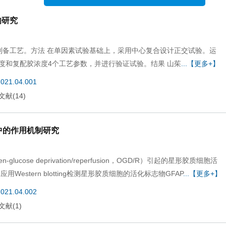
x
的研究
《中国现代应用药学》防诈声明
制备工艺。方法 在单因素试验基础上，采用中心复合设计正交试验。运
度和复配胶浓度4个工艺参数，并进行验证试验。结果 山茱
...【更多+】
2021.04.001
文献
(
14
)
化中的作用机制研究
lucose deprivation/reperfusion，OGD/R）引起的星形胶质细胞活
Western blotting检测星形胶质细胞的活化标志物GFAP
...【更多+】
2021.04.002
文献
(
1
)