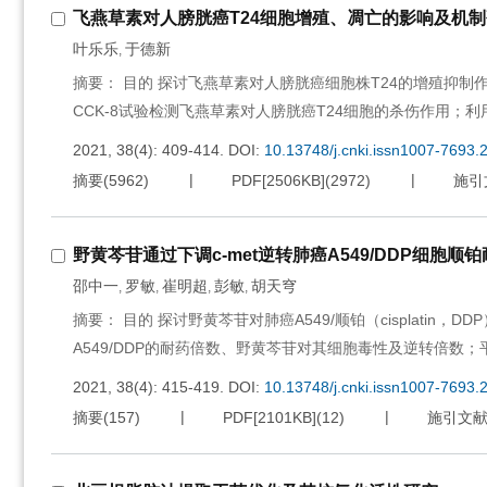
飞燕草素对人膀胱癌T24细胞增殖、凋亡的影响及机
叶乐乐
于德新
,
摘要： 目的 探讨飞燕草素对人膀胱癌细胞株T24的增殖抑制
CCK-8试验检测飞燕草素对人膀胱癌T24细胞的杀伤作用
2021, 38(4): 409-414.
DOI:
10.13748/j.cnki.issn1007-7693.
摘要
(
5962
)
PDF[
2506KB
]
(
2972
)
施引
野黄芩苷通过下调c-met逆转肺癌A549/DDP细胞顺
邵中一
罗敏
崔明超
彭敏
胡天穹
,
,
,
,
摘要： 目的 探讨野黄芩苷对肺癌A549/顺铂（cisplatin
A549/DDP的耐药倍数、野黄芩苷对其细胞毒性及逆转倍数；
2021, 38(4): 415-419.
DOI:
10.13748/j.cnki.issn1007-7693.
摘要
(
157
)
PDF[
2101KB
]
(
12
)
施引文