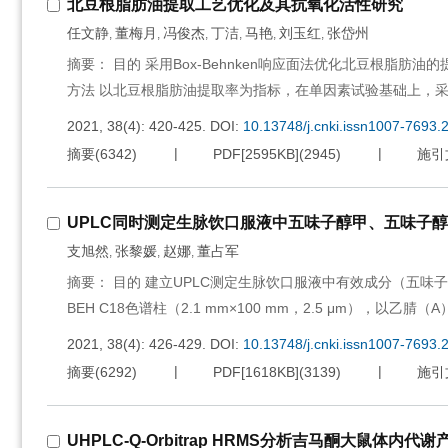
北豆根脂肪油提取工艺优化及其抗氧化活性研究
任文静
董梅月
冯俊杰
丁洁
马艳
刘玉红
张岱州
,
,
,
,
,
,
摘要： 目的 采用Box-Behnken响应面法优化北豆根脂
方法 以北豆根脂肪油提取率为指标，在单因素试验基础上，采用B
2021, 38(4): 420-425.
DOI:
10.13748/j.cnki.issn1007-7693.
摘要
(
6342
)
PDF[
2595KB
]
(
2945
)
施引
UPLC同时测定生脉饮口服液中五味子醇甲、五味子
支旭然
张黎媛
赵娜
董占军
,
,
,
摘要： 目的 建立UPLC测定生脉饮口服液中有效成分（五味子
BEH C18色谱柱（2.1 mm×100 mm，2.5 μm），以乙腈
2021, 38(4): 426-429.
DOI:
10.13748/j.cnki.issn1007-7693.
摘要
(
6292
)
PDF[
1618KB
]
(
3139
)
施引
UHPLC-Q-Orbitrap HRMS分析吉马酮大鼠体内