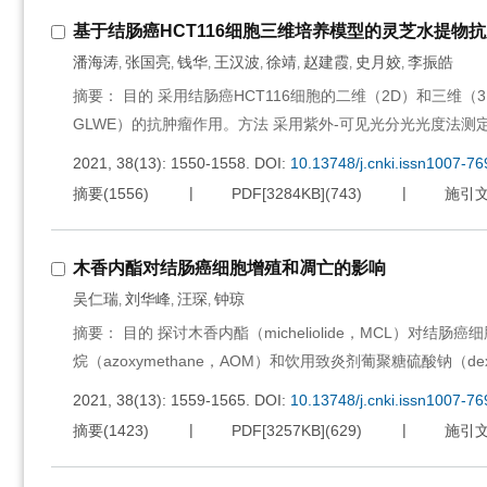
基于结肠癌HCT116细胞三维培养模型的灵芝水提物
潘海涛
张国亮
钱华
王汉波
徐靖
赵建霞
史月姣
李振皓
,
,
,
,
,
,
,
摘要： 目的 采用结肠癌HCT116细胞的二维（2D）和三维（3D）培养模
GLWE）的抗肿瘤作用。方法 采用紫外-可见光分光光度法测定GLWE中灵芝
2021, 38(13): 1550-1558.
DOI:
10.13748/j.cnki.issn1007-7
摘要
(
1556
)
PDF[
3284KB
]
(
743
)
施引
木香内酯对结肠癌细胞增殖和凋亡的影响
吴仁瑞
刘华峰
汪琛
钟琼
,
,
,
摘要： 目的 探讨木香内酯（micheliolide，MCL）
烷（azoxymethane，AOM）和饮用致炎剂葡聚糖硫酸钠（dextra
2021, 38(13): 1559-1565.
DOI:
10.13748/j.cnki.issn1007-7
摘要
(
1423
)
PDF[
3257KB
]
(
629
)
施引