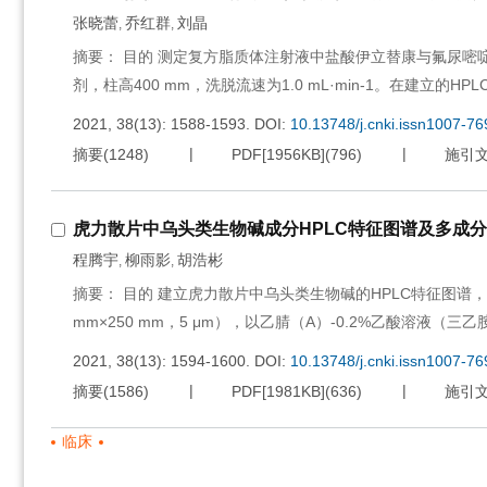
张晓蕾
乔红群
刘晶
,
,
摘要： 目的 测定复方脂质体注射液中盐酸伊立替康与氟尿嘧啶
剂，柱高400 mm，洗脱流速为1.0 mL·min-1。在建立的HPLC
2021, 38(13): 1588-1593.
DOI:
10.13748/j.cnki.issn1007-7
摘要
(
1248
)
PDF[
1956KB
]
(
796
)
施引
虎力散片中乌头类生物碱成分HPLC特征图谱及多成
程腾宇
柳雨影
胡浩彬
,
,
摘要： 目的 建立虎力散片中乌头类生物碱的HPLC特征图谱，并同时
mm×250 mm，5 μm），以乙腈（A）-0.2%乙酸溶液（三乙
2021, 38(13): 1594-1600.
DOI:
10.13748/j.cnki.issn1007-7
摘要
(
1586
)
PDF[
1981KB
]
(
636
)
施引
临床