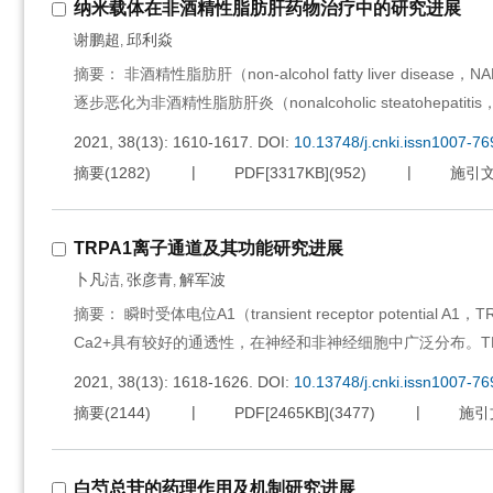
纳米载体在非酒精性脂肪肝药物治疗中的研究进展
谢鹏超
邱利焱
,
摘要： 非酒精性脂肪肝（non-alcohol fatty liver 
逐步恶化为非酒精性脂肪肝炎（nonalcoholic steatohep
2021, 38(13): 1610-1617.
DOI:
10.13748/j.cnki.issn1007-7
摘要
(
1282
)
PDF[
3317KB
]
(
952
)
施引
TRPA1离子通道及其功能研究进展
卜凡洁
张彦青
解军波
,
,
摘要： 瞬时受体电位A1（transient receptor poten
Ca2+具有较好的通透性，在神经和非神经细胞中广泛分布。
2021, 38(13): 1618-1626.
DOI:
10.13748/j.cnki.issn1007-7
摘要
(
2144
)
PDF[
2465KB
]
(
3477
)
施引
白芍总苷的药理作用及机制研究进展