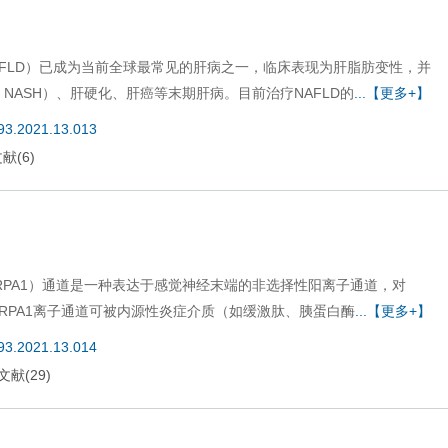
disease，NAFLD）已成为当前全球最常见的肝病之一，临床表现为肝脂肪变性，并
atitis，NASH）、肝硬化、肝癌等末期肝病。目前治疗NAFLD的
...【更多+】
693.2021.13.013
文献
(
6
)
tial A1，TRPA1）通道是一种表达于感觉神经末端的非选择性阳离子通道，对
TRPA1离子通道可被内源性炎症介质（如缓激肽、胰蛋白酶
...【更多+】
693.2021.13.014
文献
(
29
)