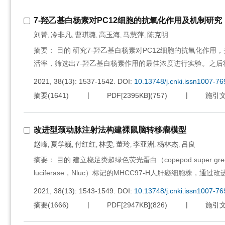
7-羟乙基白杨素对PC12细胞的抗氧化作用及机制研究
刘菁
冷非凡
曹琪璐
高玉海
马慧萍
陈克明
,
,
,
,
,
摘要： 目的 研究7-羟乙基白杨素对PC12细胞的抗氧化作用，
活率，筛选出7-羟乙基白杨素作用的最佳浓度进行实验。之后
2021, 38(13): 1537-1542.
DOI:
10.13748/j.cnki.issn1007-7
摘要
(
1641
)
PDF[
2395KB
]
(
757
)
施引
改进型颈动脉注射法构建裸鼠脑转移瘤模型
赵峰
夏学巍
付红红
林雯
董玲
李亚洲
杨林杰
吕良
,
,
,
,
,
,
,
摘要： 目的 建立桡足类超绿色荧光蛋白（copepod super green 
luciferase，Nluc）标记的MHCC97-H人肝癌细胞
2021, 38(13): 1543-1549.
DOI:
10.13748/j.cnki.issn1007-7
摘要
(
1666
)
PDF[
2947KB
]
(
826
)
施引