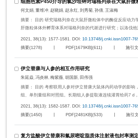
细胞色素P450介导的氯沙坦钾对瑞格列奈在大鼠肝微
何文娟
董维冲
赵晓娟
赵永红
刘秀菊
孙倩
王淑梅
,
,
,
,
,
,
摘要： 目的 研究瑞格列奈在大鼠肝微粒体中的酶促反应动力
肝微粒体体外孵育体系对瑞格列奈的代谢进行研究；以洛伐他
2021, 38(13): 1577-1581.
DOI:
10.13748/j.cnki.issn1007-7
摘要
(
1278
)
PDF[
1679KB
]
(
611
)
施引
伊立替康与人参的相互作用研究
朱延焱
冯炎林
梅紫薇
胡国新
田伟强
,
,
,
,
摘要： 目的 考察联用人参对伊立替康大鼠体内药动学的影响
组、单剂量组和对照组。长期组人参提取液连续灌胃给药7 d
2021, 38(13): 1582-1587.
DOI:
10.13748/j.cnki.issn1007-7
摘要
(
1450
)
PDF[
2481KB
]
(
533
)
施引
复方盐酸伊立替康和氟尿嘧啶脂质体注射液包封率测