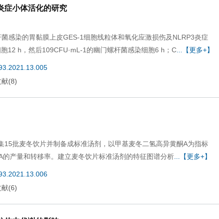
炎症小体活化的研究
门螺杆菌感染的胃黏膜上皮GES-1细胞线粒体和氧化应激损伤及NLRP3炎症
细胞12 h，然后109CFU·mL-1的幽门螺杆菌感染细胞6 h；C
...【更多+】
693.2021.13.005
文献
(
8
)
收集15批麦冬饮片并制备成标准汤剂，以甲基麦冬二氢高异黄酮A为指标
A的产量和转移率。建立麦冬饮片标准汤剂的特征图谱分析
...【更多+】
693.2021.13.006
文献
(
6
)