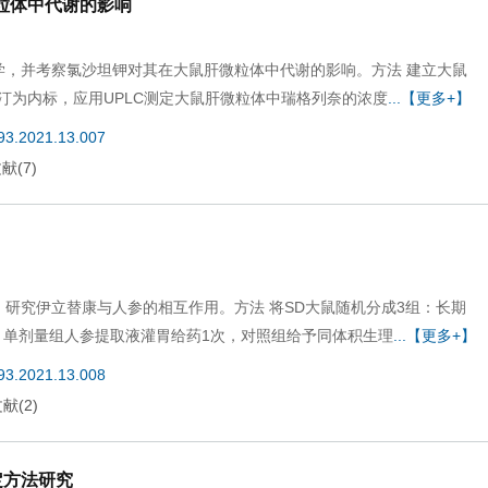
粒体中代谢的影响
学，并考察氯沙坦钾对其在大鼠肝微粒体中代谢的影响。方法 建立大鼠
汀为内标，应用UPLC测定大鼠肝微粒体中瑞格列奈的浓度
...【更多+】
693.2021.13.007
文献
(
7
)
，研究伊立替康与人参的相互作用。方法 将SD大鼠随机分成3组：长期
，单剂量组人参提取液灌胃给药1次，对照组给予同体积生理
...【更多+】
693.2021.13.008
文献
(
2
)
定方法研究