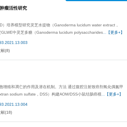
抗肿瘤活性研究
《中国现代应用药学》防诈
型研究灵芝水提物（Ganoderma lucidum water extract，
多糖（Ganoderma lucidum polysaccharides
...【更多+】
693.2021.13.003
文献
(
8
)
对结肠癌细胞增殖和凋亡的作用及潜在机制。方法 通过腹腔注射致癌剂氧化偶氮甲
n sodium sulfate，DSS）构建AOM/DSS小鼠结肠癌模
...【更多+】
693.2021.13.004
文献
(
18
)