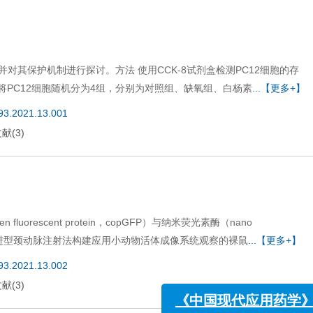
并对其保护机制进行探讨。方法 使用CCK-8试剂盒检测PC12细胞的存
将PC12细胞随机分为4组，分别为对照组、缺氧组、白杨素
...【更多+】
693.2021.13.001
文献
(
3
)
fluorescent protein，copGFP）与纳米荧光素酶（nano
株，通过改进型颈动脉注射法构建应用小动物活体成像系统观察的裸鼠
...【更多+】
693.2021.13.002
文献
(
3
)