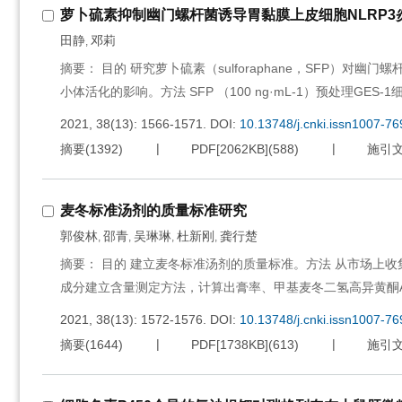
萝卜硫素抑制幽门螺杆菌诱导胃黏膜上皮细胞NLRP3
田静
邓莉
,
摘要： 目的 研究萝卜硫素（sulforaphane，SFP）对幽
小体活化的影响。方法 SFP （100 ng·mL-1）预处理GES-1
2021, 38(13): 1566-1571.
DOI:
10.13748/j.cnki.issn1007-7
摘要
(
1392
)
PDF[
2062KB
]
(
588
)
施引
麦冬标准汤剂的质量标准研究
郭俊林
邵青
吴琳琳
杜新刚
龚行楚
,
,
,
,
摘要： 目的 建立麦冬标准汤剂的质量标准。方法 从市场上
成分建立含量测定方法，计算出膏率、甲基麦冬二氢高异黄酮
2021, 38(13): 1572-1576.
DOI:
10.13748/j.cnki.issn1007-7
摘要
(
1644
)
PDF[
1738KB
]
(
613
)
施引