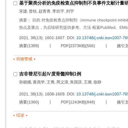
基于聚类分析的免疫检查点抑制剂不良事件文献计量
宋捷
曾钰
赵青青
李欣宇
刘宇
,
,
,
,
摘要： 目的 对免疫检查点抑制剂（immune checkpoint 
热点及重点，为后续研究提供参考。方法 检索PubMed、EMb
2021, 38(13): 1601-1607.
DOI:
10.13748/j.cnki.issn1007-7
摘要
(
1389
)
PDF[
2373KB
]
(
566
)
施引
药物警戒
吉非替尼引起Ⅳ度骨髓抑制1例
孙丽娥
黄燕学
王隽
周义浪
朱国庆
王璐
徐静
,
,
,
,
,
,
2021, 38(13): 1608-1609.
DOI:
10.13748/j.cnki.issn1007-7
摘要
(
1360
)
PDF[
1243KB
]
(
848
)
施引
综述