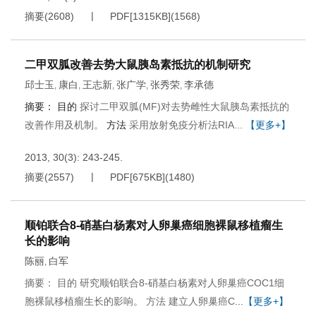
摘要
(
2608
)
PDF[
1315KB
]
(
1568
)
二甲双胍改善去势大鼠胰岛素抵抗的机制研究
邱士玉
康白
王志新
张广学
张秀荣
李承德
,
,
,
,
,
摘要：
目的
探讨二甲双胍(MF)对去势雌性大鼠胰岛素抵抗的
改善作用及机制。
方法
采用放射免疫分析法RIA...
【更多+】
2013, 30(3): 243-245.
摘要
(
2557
)
PDF[
675KB
]
(
1480
)
顺铂联合8-硝基白杨素对人卵巢癌细胞裸鼠移植瘤生
长的影响
陈丽
白军
,
摘要： 目的 研究顺铂联合8-硝基白杨素对人卵巢癌COC1细
胞裸鼠移植瘤生长的影响。 方法 建立人卵巢癌C
...【更多+】