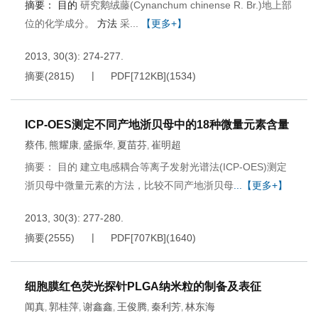
摘要：
目的
研究鹅绒藤(Cynanchum chinense R. Br.)地上部
位的化学成分。
方法
采...
【更多+】
2013, 30(3): 274-277.
摘要
(
2815
)
PDF[
712KB
]
(
1534
)
ICP-OES测定不同产地浙贝母中的18种微量元素含量
蔡伟
熊耀康
盛振华
夏苗芬
崔明超
,
,
,
,
摘要： 目的 建立电感耦合等离子发射光谱法(ICP-OES)测定
浙贝母中微量元素的方法，比较不同产地浙贝母
...【更多+】
2013, 30(3): 277-280.
摘要
(
2555
)
PDF[
707KB
]
(
1640
)
细胞膜红色荧光探针PLGA纳米粒的制备及表征
闻真
郭桂萍
谢鑫鑫
王俊腾
秦利芳
林东海
,
,
,
,
,