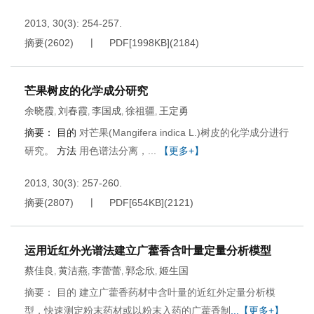
2013, 30(3): 254-257.
摘要
(
2602
)
PDF[
1998KB
]
(
2184
)
芒果树皮的化学成分研究
余晓霞
刘春霞
李国成
徐祖疆
王定勇
,
,
,
,
摘要：
目的
对芒果(Mangifera indica L.)树皮的化学成分进行
研究。
方法
用色谱法分离，...
【更多+】
2013, 30(3): 257-260.
摘要
(
2807
)
PDF[
654KB
]
(
2121
)
运用近红外光谱法建立广藿香含叶量定量分析模型
蔡佳良
黄洁燕
李蕾蕾
郭念欣
姬生国
,
,
,
,
摘要： 目的 建立广藿香药材中含叶量的近红外定量分析模
型，快速测定粉末药材或以粉末入药的广藿香制
...【更多+】