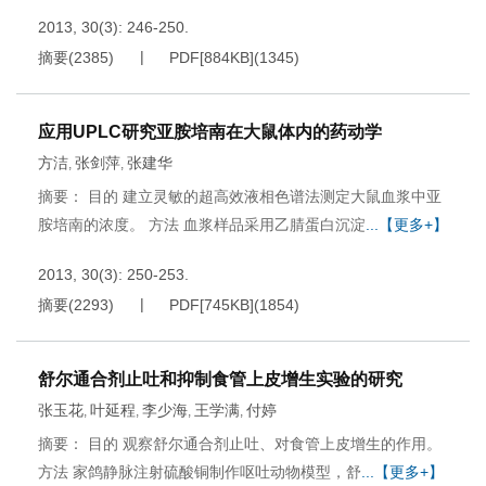
2013, 30(3): 246-250.
摘要
(
2385
)
PDF[
884KB
]
(
1345
)
应用UPLC研究亚胺培南在大鼠体内的药动学
方洁
张剑萍
张建华
,
,
摘要： 目的 建立灵敏的超高效液相色谱法测定大鼠血浆中亚
胺培南的浓度。 方法 血浆样品采用乙腈蛋白沉淀
...【更多+】
2013, 30(3): 250-253.
摘要
(
2293
)
PDF[
745KB
]
(
1854
)
舒尔通合剂止吐和抑制食管上皮增生实验的研究
张玉花
叶延程
李少海
王学满
付婷
,
,
,
,
摘要： 目的 观察舒尔通合剂止吐、对食管上皮增生的作用。
方法 家鸽静脉注射硫酸铜制作呕吐动物模型，舒
...【更多+】