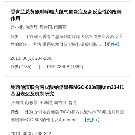
香青兰总黄酮对哮喘大鼠气道炎症及高反应性的改善
作用
康小龙
何承辉
邢建国
闫丽丽
,
,
,
摘要： 目的 研究香青兰总黄酮对哮喘大鼠气道炎症及高反应
性的影响。 方法 采用氨水引咳实验和磷酸组胺-
...【更多+】
2013, 30(3): 234-238.
摘要
(
2785
)
PDF[
789KB
]
(
1689
)
地西他滨联合丙戊酸钠促胃癌MGC-803细胞nm23-H1
基因表达及机制研究
张国强
彭敏霞
王晔恺
周吉航
曾芳
,
,
,
,
摘要：
目的
探讨地西他滨(DCA)和丙戊酸钠(VPA)联用对胃癌
细胞株MGC-803的作用及对non-me...
【更多+】
2013, 30(3): 238-242.