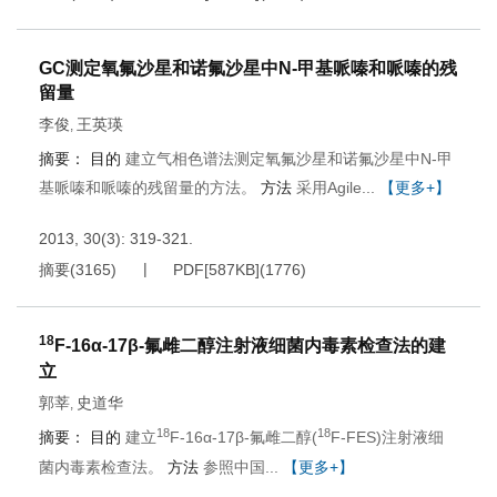
GC测定氧氟沙星和诺氟沙星中N-甲基哌嗪和哌嗪的残
留量
李俊
王英瑛
,
摘要：
目的
建立气相色谱法测定氧氟沙星和诺氟沙星中N-甲
基哌嗪和哌嗪的残留量的方法。
方法
采用Agile...
【更多+】
2013, 30(3): 319-321.
摘要
(
3165
)
PDF[
587KB
]
(
1776
)
18
F-16α-17β-氟雌二醇注射液细菌内毒素检查法的建
立
郭莘
史道华
,
18
18
摘要：
目的
建立
F-16α-17β-氟雌二醇(
F-FES)注射液细
菌内毒素检查法。
方法
参照中国...
【更多+】