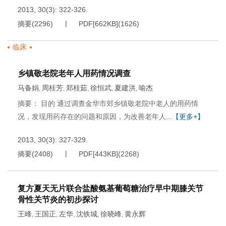
2013, 30(3): 322-326.
摘要
(
2296
)
PDF[
662KB
]
(
1626
)
临床
乡镇敬老院老年人用药情况调查
马备娟
周桂芳
郑桂茹
徐恒武
夏建洪
喻杰
,
,
,
,
,
摘要： 目的 通过调查金华市郊乡镇敬老院中老人的用药情
况，发现用药存在的问题和原因，为改善老年人
...【更多+】
2013, 30(3): 327-329.
摘要
(
2408
)
PDF[
443KB
]
(
2268
)
复方夏天无片联合盐酸氨基葡萄糖治疗早中期膝关节
骨性关节炎的初步探讨
王峰
王国正
左华
沈铁城
徐晓峰
黄永辉
,
,
,
,
,