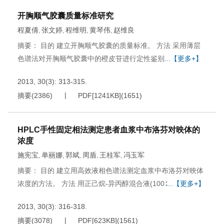
开胸顺气胶囊质量标准研究
程夏倩
张文婷
程维明
黄琴伟
赵维良
,
,
,
,
摘要： 目的 建立开胸顺气胶囊的质量标准。 方法 采用薄层
色谱法对开胸顺气胶囊中的橙皮苷进行定性鉴别
...【更多+】
2013, 30(3): 313-315.
摘要
(
2386
)
PDF[
1241KB
]
(
1651
)
HPLC手性固定相法测定患者血浆中布洛芬对映体的
浓度
施宪宝
单丽娜
郭斌
周盾
王桂军
冯玉军
,
,
,
,
,
摘要： 目的 建立用高效液相色谱法测定血浆中布洛芬对映体
浓度的方法。 方法 用正己烷-异丙醇混合液(100∶
...【更多+】
2013, 30(3): 316-318.
摘要
(
3078
)
PDF[
623KB
]
(
1561
)