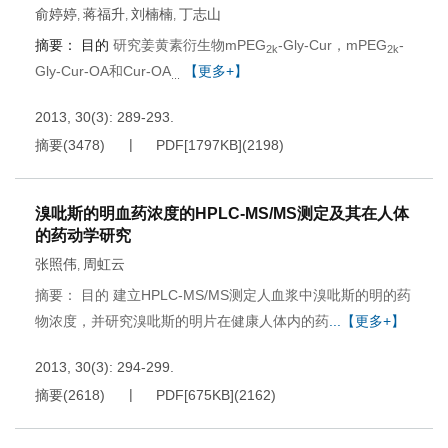
俞婷婷
蒋福升
刘楠楠
丁志山
,
,
,
摘要：
目的
研究姜黄素衍生物mPEG
-Gly-Cur，mPEG
-
2k
2k
Gly-Cur-OA和Cur-OA
【更多+】
...
2013, 30(3): 289-293.
摘要
(
3478
)
PDF[
1797KB
]
(
2198
)
溴吡斯的明血药浓度的HPLC-MS/MS测定及其在人体
的药动学研究
张照伟
周虹云
,
摘要： 目的 建立HPLC-MS/MS测定人血浆中溴吡斯的明的药
物浓度，并研究溴吡斯的明片在健康人体内的药
...【更多+】
2013, 30(3): 294-299.
摘要
(
2618
)
PDF[
675KB
]
(
2162
)