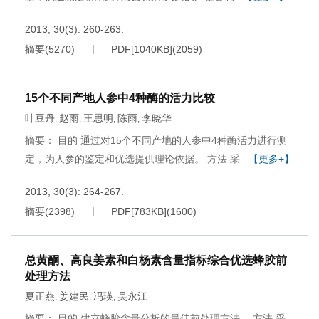
2013, 30(3): 260-263.
摘要
(
5270
)
PDF[
1040KB
]
(
2059
)
15个不同产地人参中4种酶的活力比较
叶豆丹
赵雨
王思明
陈雨
李晓华
,
,
,
,
摘要： 目的 通过对15个不同产地的人参中4种酶活力进行测
定，为人参的鉴定和优选提供理论依据。 方法 采
...【更多+】
2013, 30(3): 264-267.
摘要
(
2398
)
PDF[
783KB
]
(
1600
)
总黄酮、高良姜素和白杨素含量指标综合优选蜂胶前
处理方法
夏正燕
姜建民
冯瑛
吴永江
,
,
,
摘要： 目的 建立蜂胶含量分析的最佳前处理方法。 方法 采