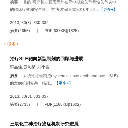
摘要： 目的 研究复方夏天无片在早中期膝关节骨性关节炎中
的临床疗效和安全性。 方法 本研究将2010年8月
...【更多+】
2013, 30(3): 330-332.
摘要
(
2656
)
PDF[
637KB
]
(
1625
)
综述
治疗SLE靶向新型制剂的回顾与进展
李晶佳
云彩鳞
刘小雷
,
,
摘要：
系统性红斑狼疮(systemic lupus erythematous，SLE)
的发病机制复杂，临床...
【更多+】
2013, 30(3): 333-337.
摘要
(
2733
)
PDF[
1168KB
]
(
1602
)
三氧化二砷治疗癌症机制研究进展