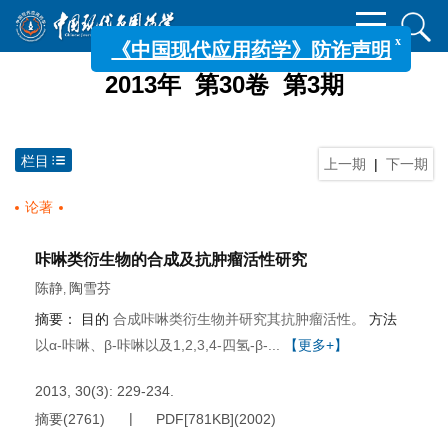
x
《中国现代应用药学》防诈声明
2013年 第30卷 第3期
栏目
上一期
|
下一期
论著
咔啉类衍生物的合成及抗肿瘤活性研究
陈静
陶雪芬
,
摘要：
目的
合成咔啉类衍生物并研究其抗肿瘤活性。
方法
以α-咔啉、β-咔啉以及1,2,3,4-四氢-β-...
【更多+】
2013, 30(3): 229-234.
摘要
(
2761
)
PDF[
781KB
]
(
2002
)