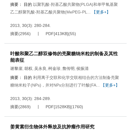
摘要：
目的
以聚乳酸-羟基乙酸共聚物(PLGA)和单甲氧基聚
乙二醇聚乳酸-羟基乙酸共聚物(MePEG-PL...
【更多+】
2013, 30(3): 280-284.
摘要
(
2956
)
PDF[
413KB
]
(
55
)
叶酸和聚乙二醇双修饰的壳聚糖纳米粒的制备及其性
能表征
谢黎崖
胡权
吴永良
柯金珍
詹传明
侯振清
,
,
,
,
,
摘要：
目的
利用离子交联和化学交联相结合的方法制备壳聚
糖纳米粒子(NPs)，并对NPs分别进行了叶酸(FA...
【更多+】
2013, 30(3): 284-289.
摘要
(
2869
)
PDF[
1528KB
]
(
1760
)
姜黄素衍生物体外释放及抗肿瘤作用研究