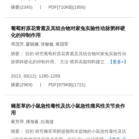
摘要
(
2345
)
PDF[
710KB
]
(
1856
)
葡萄籽原花青素及其组合物对家兔实验性动脉粥样硬
化的抑制作用
邓茂芳
廖丽娜
张敏敏
蒋国军
,
,
,
摘要： 目的 研究葡萄籽原花青素及其组合物对家兔实验性动
脉粥样硬化的抑制作用。 方法 喂养高脂饲料建立
...【更多+】
2013, 30(12): 1285-1289.
摘要
(
2969
)
PDF[
979KB
]
(
1721
)
豨莶草的小鼠急性毒性及抗小鼠急性痛风性关节炎作
用
蒋芳萍
傅旭春
白海波
,
,
摘要： 目的 研究豨莶草醇提物和水提物的小鼠急性毒性及抗