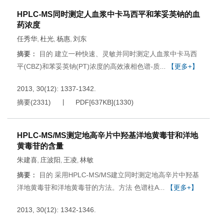
HPLC-MS同时测定人血浆中卡马西平和苯妥英钠的血
药浓度
任秀华
杜光
杨惠
刘东
,
,
,
摘要：
目的 建立一种快速、灵敏并同时测定人血浆中卡马西
平(CBZ)和苯妥英钠(PT)浓度的高效液相色谱-质...
【更多+】
2013, 30(12): 1337-1342.
摘要
(
2331
)
PDF[
637KB
]
(
1330
)
HPLC-MS/MS测定地高辛片中羟基洋地黄毒苷和洋地
黄毒苷的含量
朱建喜
庄波阳
王凌
林敏
,
,
,
摘要：
目的 采用HPLC-MS/MS建立同时测定地高辛片中羟基
洋地黄毒苷和洋地黄毒苷的方法。方法 色谱柱A...
【更多+】
2013, 30(12): 1342-1346.