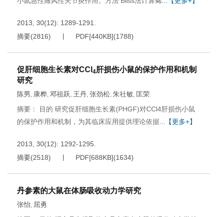
小鼠急性痛风性关节炎作用。方法 Bliss法计算豨
...【更多+】
2013, 30(12): 1289-1291.
摘要
(
2816
)
PDF[
440KB
]
(
1788
)
促肝细胞生长素对CCl
肝损伤小鼠的保护作用和机制
4
研究
陈男
康桦
邓祖跃
王丹
张劲松
朱社敏
匡荣
,
,
,
,
,
,
摘要： 目的 研究促肝细胞生长素(PHGF)对CCl4肝损伤小鼠
的保护作用和机制，为其临床应用提供理论依据
...【更多+】
2013, 30(12): 1292-1295.
摘要
(
2518
)
PDF[
688KB
]
(
1634
)
丹参素的大鼠在体肠吸收动力学研究
张怡
屈勇
,