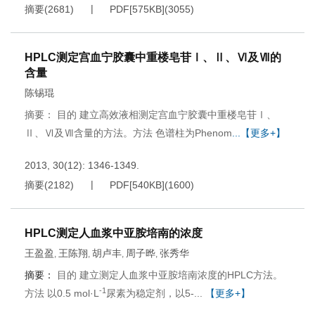
摘要
(
2681
)
PDF[
575KB
]
(
3055
)
HPLC测定宫血宁胶囊中重楼皂苷Ⅰ、Ⅱ、Ⅵ及Ⅶ的
含量
陈锡琨
摘要： 目的 建立高效液相测定宫血宁胶囊中重楼皂苷Ⅰ、
Ⅱ、Ⅵ及Ⅶ含量的方法。方法 色谱柱为Phenom
...【更多+】
2013, 30(12): 1346-1349.
摘要
(
2182
)
PDF[
540KB
]
(
1600
)
HPLC测定人血浆中亚胺培南的浓度
王盈盈
王陈翔
胡卢丰
周子晔
张秀华
,
,
,
,
摘要：
目的 建立测定人血浆中亚胺培南浓度的HPLC方法。
-1
方法 以0.5 mol·L
尿素为稳定剂，以5-...
【更多+】