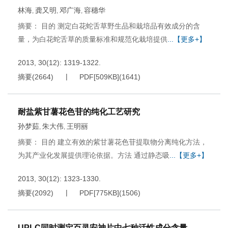
林海
龚又明
邓广海
容穗华
,
,
,
摘要： 目的 测定白花蛇舌草野生品和栽培品有效成分的含
量，为白花蛇舌草的质量标准和规范化栽培提供
...【更多+】
2013, 30(12): 1319-1322.
摘要
(
2664
)
PDF[
509KB
]
(
1641
)
耐盐紫甘薯花色苷的纯化工艺研究
孙梦茹
朱大伟
王明丽
,
,
摘要： 目的 建立有效的紫甘薯花色苷提取物分离纯化方法，
为其产业化发展提供理论依据。方法 通过静态吸
...【更多+】
2013, 30(12): 1323-1330.
摘要
(
2092
)
PDF[
775KB
]
(
1506
)
UPLC同时测定百灵安神片中七种活性成分含量