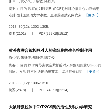
张卓一
黄小民
丁黎敏
陆如凤
,
,
,
摘要： 目的 观察前列腺素E1(PGE1)对肺心病并心力衰竭患
者肺动脉血流动力学参数、血浆脑钠肽及内皮素
...【更多+】
2013, 30(12): 1302-1305.
摘要
(
2101
)
PDF[
523KB
]
(
1512
)
黄芩素联合紫杉醇对人肺癌细胞的生长抑制作用
原少斐
朱林佳
郑维锷
陈文俊
,
,
,
摘要： 目的 探讨黄芩素联合紫杉醇对人肺癌细胞株QG-56的
影响。方法 以不同浓度的黄芩素、紫杉醇分别组
...【更多+】
2013, 30(12): 1306-1310.
摘要
(
2878
)
PDF[
743KB
]
(
2214
)
大鼠肝微粒体中CYP2C9酶的活性及动力学研究