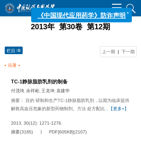
x
《中国现代应用药学》防诈声明
2013年 第30卷 第12期
栏目
上一期
|
下一期
论著
TC-1静脉脂肪乳剂的制备
付茂琦
余祥彬
王龙坤
袁建华
,
,
,
摘要： 目的 研制和生产TC-1静脉脂肪乳剂，以期为临床提供
解救高血压危象的新型药物制剂。方法 处方配比
...【更多+】
2013, 30(12): 1271-1276.
摘要
(
3185
)
PDF[
605KB
]
(
2107
)