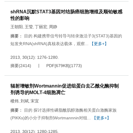
shRNA沉默STAT3基因对结肠癌细胞增殖及顺铂敏感
性的影响
王朝阳
王莹
丁丽宏
周静
,
,
,
摘要：
目的 构建携带信号转导与转录激活子3(STAT3)基因的
短发夹RNA(shRNA)真核表达载体，观察...
【更多+】
2013, 30(12): 1276-1280.
摘要
(
2414
)
PDF[
679KB
]
(
1773
)
辐射增敏剂Wortmannin促进组蛋白去乙酰化酶抑制
剂诱导的MOLT-4细胞凋亡
楼炜
刘斌
宋宜
,
,
摘要：
目的 探讨选择性磷脂酰肌醇激酶相关蛋白激酶家族
(PIKKs)的小分子抑制剂Wortmannnin对组...
【更多+】
2013, 30(12): 1280-1285.