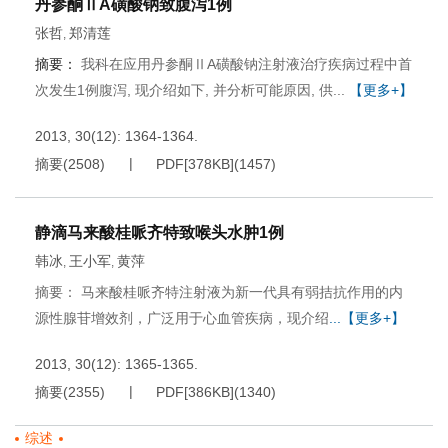
丹参酮ⅡA磺酸钠致腹泻1例
张哲
郑清莲
,
摘要：
我科在应用丹参酮ⅡA磺酸钠注射液治疗疾病过程中首
次发生1例腹泻, 现介绍如下, 并分析可能原因, 供...
【更多+】
2013, 30(12): 1364-1364.
摘要
(
2508
)
PDF[
378KB
]
(
1457
)
静滴马来酸桂哌齐特致喉头水肿1例
韩冰
王小军
黄萍
,
,
摘要： 马来酸桂哌齐特注射液为新一代具有弱拮抗作用的内
源性腺苷增效剂，广泛用于心血管疾病，现介绍
...【更多+】
2013, 30(12): 1365-1365.
摘要
(
2355
)
PDF[
386KB
]
(
1340
)
综述