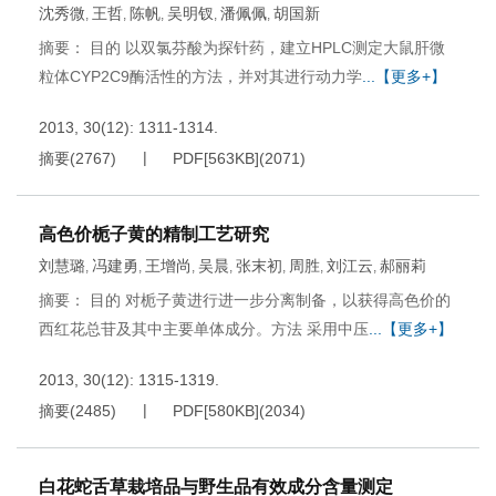
沈秀微
王哲
陈帆
吴明钗
潘佩佩
胡国新
,
,
,
,
,
摘要： 目的 以双氯芬酸为探针药，建立HPLC测定大鼠肝微
粒体CYP2C9酶活性的方法，并对其进行动力学
...【更多+】
2013, 30(12): 1311-1314.
摘要
(
2767
)
PDF[
563KB
]
(
2071
)
高色价栀子黄的精制工艺研究
刘慧璐
冯建勇
王增尚
吴晨
张末初
周胜
刘江云
郝丽莉
,
,
,
,
,
,
,
摘要： 目的 对栀子黄进行进一步分离制备，以获得高色价的
西红花总苷及其中主要单体成分。方法 采用中压
...【更多+】
2013, 30(12): 1315-1319.
摘要
(
2485
)
PDF[
580KB
]
(
2034
)
白花蛇舌草栽培品与野生品有效成分含量测定