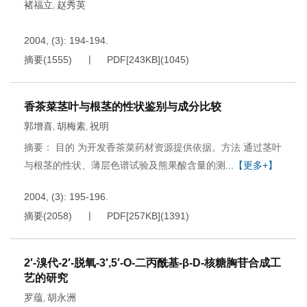
褚福立
赵秀英
,
2004, (3): 194-194.
摘要
(
1555
)
PDF[
243KB
]
(
1045
)
香茶菜茎叶与根茎的性状鉴别与成分比较
郭增喜
胡梅素
祝明
,
,
摘要： 目的 为开发香茶菜药材资源提供依据。方法 通过茎叶
与根茎的性状、薄层色谱试验及熊果酸含量的测
...【更多+】
2004, (3): 195-196.
摘要
(
2058
)
PDF[
257KB
]
(
1391
)
2′-溴代-2′-脱氧-3′,5′-O-二丙酰基-β-D-核糖胸苷合成工
艺的研究
罗蕴
胡永洲
,