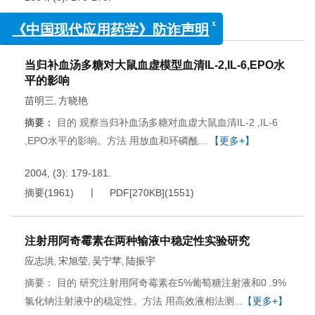
摘要
(
1917
)
PDF[
290KB
]
(
1577
)
x
《中国现代应用药学》防诈声明
当归补血汤多糖对大鼠血虚模型血清IL-2,IL-6,EPO水
平的影响
苗明三
方晓艳
,
摘要：
目的 观察当归补血汤多糖对血虚大鼠血清IL-2 ,IL-6
,EPO水平的影响。方法 用放血和环磷酰...
【更多+】
2004, (3): 179-181.
摘要
(
1961
)
PDF[
270KB
]
(
1551
)
注射用阿奇霉素在两种输液中稳定性实验研究
应志洪
宋旭莹
吴宁苹
陆振宇
,
,
,
摘要： 目的 研究注射用阿奇霉素在5%葡萄糖注射液和0 .9%
氯化钠注射液中的稳定性。方法 用高效液相法测
...【更多+】