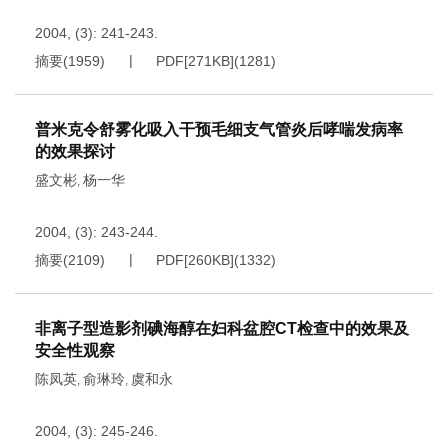
2004, (3): 241-243.
摘要
(
1959
)
PDF[
271KB
]
(
1281
)
普米克令舒雾化吸入干预毛细支气管炎后哮喘发病率
的效果探讨
盛文彬
杨一华
,
2004, (3): 243-244.
摘要
(
2109
)
PDF[
260KB
]
(
1332
)
非离子型造影剂碘海醇在妇科盆腔CT检查中的效果及
安全性观察
陈凤英
俞琳玲
虞和永
,
,
2004, (3): 245-246.