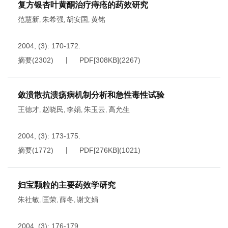
复方银杏叶黄酮治疗痔疮的药效研究
范慧新
朱希强
胡安国
黄铭
,
,
,
2004, (3): 170-172.
摘要
(
2302
)
PDF[
308KB
]
(
2267
)
敛溃散抗溃疡病机制分析和急性毒性试验
王德才
赵晓民
李娟
朱玉云
高允生
,
,
,
,
2004, (3): 173-175.
摘要
(
1772
)
PDF[
276KB
]
(
1021
)
妇宝颗粒的主要药效学研究
朱社敏
匡荣
薛冬
谢文娟
,
,
,
2004, (3): 176-179.