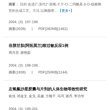
摘要：
目的 改进2′-溴代2′-脱氧-3′,5′-O-二丙酰基-β-D-核糖胸
苷的合成工艺。方法 以胸腺嘧...
【更多+】
2004, (3): 197-198.
摘要
(
2039
)
PDF[
282KB
]
(
1462
)
谷胱甘肽(阿拓莫兰)致过敏反应1例
周月芬
谢艳茹
,
2004, (3): 198-198.
摘要
(
1838
)
PDF[
250KB
]
(
1144
)
左氧氟沙星胶囊与片剂的人体生物等效性研究
俞佳
祁金文
金戈
吴越
方顺干
马珂
谢丹
李功华
,
,
,
,
,
,
,
2004, (3): 199-201.