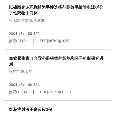
以磺酰化β-环糊精为手性选择剂高效毛细管电泳拆分
手性药物中间体
崔宏杰
吉爱国
李从发
,
,
2004, (3): 188-190.
摘要
(
2118
)
PDF[
387KB
]
(
1635
)
血管紧张素Ⅱ介导心脏疾病的细胞和分子机制研究进
展
张仲苗
耿宝琴
,
2004, (3): 190-194.
摘要
(
1684
)
PDF[
375KB
]
(
1259
)
红花注射液不良反应2例