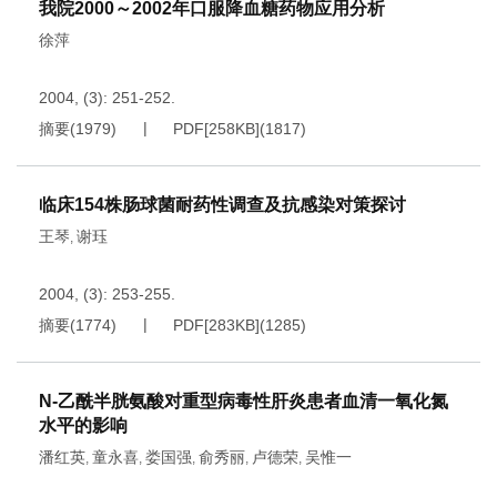
我院2000～2002年口服降血糖药物应用分析
徐萍
2004, (3): 251-252.
摘要
(
1979
)
PDF[
258KB
]
(
1817
)
临床154株肠球菌耐药性调查及抗感染对策探讨
王琴
谢珏
,
2004, (3): 253-255.
摘要
(
1774
)
PDF[
283KB
]
(
1285
)
N-乙酰半胱氨酸对重型病毒性肝炎患者血清一氧化氮
水平的影响
潘红英
童永喜
娄国强
俞秀丽
卢德荣
吴惟一
,
,
,
,
,