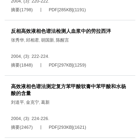
2004, (3): 220-222.
摘要
(
1798
)
PDF[
285KB
]
(
1191
)
反相高效液相色谱法检测人血浆中的劳拉西泮
张秀华
邱相君
胡国新
陈醒言
,
,
,
2004, (3): 222-224.
摘要
(
1848
)
PDF[
297KB
]
(
1259
)
高效液相色谱法测定复方苯甲酸软膏中苯甲酸和水杨
酸的含量
刘道平
金克宁
葛新
,
,
2004, (3): 224-226.
摘要
(
2467
)
PDF[
293KB
]
(
1621
)