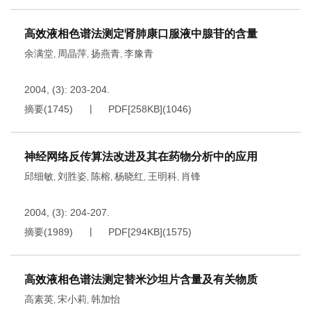
高效液相色谱法测定肾肺康口服液中腺苷的含量
余满堂
周晶萍
扬燕青
李豫青
,
,
,
2004, (3): 203-204.
摘要
(
1745
)
PDF[
258KB
]
(
1046
)
神经网络反传算法改进及其在药物分析中的应用
邱细敏
刘胜姿
陈榕
杨晓红
王明科
肖锋
,
,
,
,
,
2004, (3): 204-207.
摘要
(
1989
)
PDF[
294KB
]
(
1575
)
高效液相色谱法测定替米沙坦片含量及有关物质
高素英
宋小莉
韩加怡
,
,