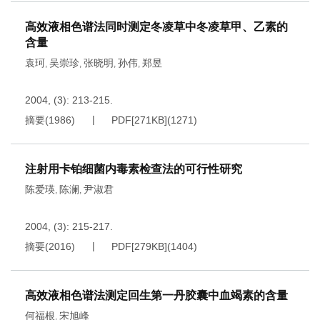
高效液相色谱法同时测定冬凌草中冬凌草甲、乙素的
含量
袁珂
吴崇珍
张晓明
孙伟
郑昱
,
,
,
,
2004, (3): 213-215.
摘要
(
1986
)
PDF[
271KB
]
(
1271
)
注射用卡铂细菌内毒素检查法的可行性研究
陈爱瑛
陈澜
尹淑君
,
,
2004, (3): 215-217.
摘要
(
2016
)
PDF[
279KB
]
(
1404
)
高效液相色谱法测定回生第一丹胶囊中血竭素的含量
何福根
宋旭峰
,