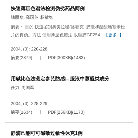
快速薄层色谱法检测伪劣药品两例
钱丽华
高国英
杨敏智
,
,
摘要： 目的 快速鉴别奥美拉唑(洛赛克_胶囊和醋酸地塞米松
片的真伪。方法 使用薄层色谱法,以硅胶GF254
...【更多+】
2004, (3): 226-228.
摘要
(
2379
)
PDF[
300KB
]
(
1483
)
用碱比色法测定参芪防感口服液中蒽醌类成分
任力
周国军
,
2004, (3): 228-229.
摘要
(
1634
)
PDF[
256KB
]
(
1173
)
静滴己酮可可碱致过敏性休克1例