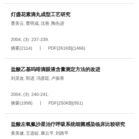
灯盏花素滴丸成型工艺研究
曹美云
曹明成
沈善
陶先进
,
,
,
2004, (3): 237-239.
摘要
(
2114
)
PDF[
261KB
]
(
1466
)
盐酸乙基吗啡滴眼液含量测定方法的改进
刘灵改
郭进
冯彦廷
卢振香
,
,
,
2004, (3): 240-241.
摘要
(
1998
)
PDF[
250KB
]
(
951
)
盐酸左氧氟沙星治疗呼吸系统细菌感染临床比较研究
黄美健
王选锭
康云平
刘路平
,
,
,