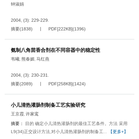
钟淑娟
2004, (3): 229-229.
摘要
(
1838
)
PDF[
222KB
]
(
1396
)
氨制八角茴香合剂在不同容器中的稳定性
韦曦
熊春媚
马红燕
,
,
2004, (3): 230-231.
摘要
(
2089
)
PDF[
258KB
]
(
1424
)
小儿清热灌肠剂制备工艺实验研究
王京霞
许家鸾
,
摘要：
目的 确定小儿清热灌肠剂的最佳工艺条件。方法 采用
L9(34)正交设计方法,对小儿清热灌肠剂的制备工...
【更多+】