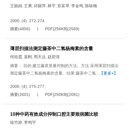
王丽娟
王勇
邱丽萍
林宇
苏富琴
李金鸣
陈咏梅
,
,
,
,
,
,
2000, (4): 272-274.
摘要
(
4856
)
PDF[
256KB
]
(
2569
)
薄层扫描法测定藤茶中二氢杨梅素的含量
何桂霞
裴刚
周天达
赵碧清
,
,
,
摘要： 目的:建立藤茶质量控制的方法。方法:采用薄层扫描法
测定藤茶中二氢杨梅素的含量。结果:藤茶中二氢
...【更多+】
2000, (4): 275-277.
摘要
(
2601
)
PDF[
250KB
]
(
2081
)
10种中药有效成分抑制口腔主要致病菌比较
徐竺婷
李鸣宇
,