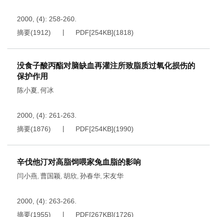
2000, (4): 258-260.
摘要
(
1912
)
PDF[
254KB
]
(
1818
)
没食子酸丙酯对脑缺血再灌注所致脂质过氧化损伤的
保护作用
陈小夏
何冰
,
2000, (4): 261-263.
摘要
(
1876
)
PDF[
254KB
]
(
1990
)
辛伐他汀对高脂饲喂家兔血脂的影响
闫小燕
曹国颖
胡欣
孙春华
宋友华
,
,
,
,
2000, (4): 263-266.
摘要
(
1955
)
PDF[
267KB
]
(
1726
)