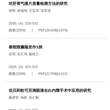
对肝胃气痛片质量检测方法的研究
张晔
张瑞琦
王宝庆
张军波
,
,
,
2000, (4): 320-333.
摘要
(
2059
)
PDF[
261KB
]
(
1879
)
泰能致癫痫发作1例
岳明
吴久鸿
杨桂兰
,
,
2000, (4): 323-323.
摘要
(
2099
)
PDF[
217KB
]
(
1422
)
佳贝和欧可芬滴眼液在白内障手术中应用的研究
滕彦忻
纳新
吴仁毅
,
,