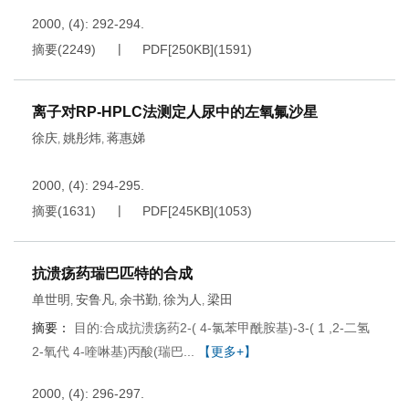
2000, (4): 292-294.
摘要
(
2249
)
PDF[
250KB
]
(
1591
)
离子对RP-HPLC法测定人尿中的左氧氟沙星
徐庆
姚彤炜
蒋惠娣
,
,
2000, (4): 294-295.
摘要
(
1631
)
PDF[
245KB
]
(
1053
)
抗溃疡药瑞巴匹特的合成
单世明
安鲁凡
余书勤
徐为人
梁田
,
,
,
,
摘要：
目的:合成抗溃疡药2-( 4-氯苯甲酰胺基)-3-( 1 ,2-二氢
2-氧代 4-喹啉基)丙酸(瑞巴...
【更多+】
2000, (4): 296-297.