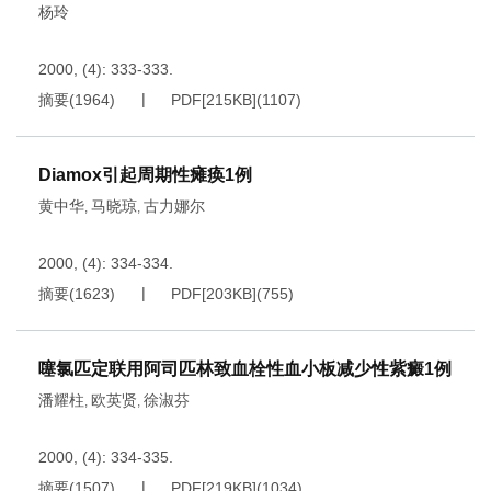
杨玲
2000, (4): 333-333.
摘要
(
1964
)
PDF[
215KB
]
(
1107
)
Diamox引起周期性瘫痪1例
黄中华
马晓琼
古力娜尔
,
,
2000, (4): 334-334.
摘要
(
1623
)
PDF[
203KB
]
(
755
)
噻氯匹定联用阿司匹林致血栓性血小板减少性紫癜1例
潘耀柱
欧英贤
徐淑芬
,
,
2000, (4): 334-335.
摘要
(
1507
)
PDF[
219KB
]
(
1034
)