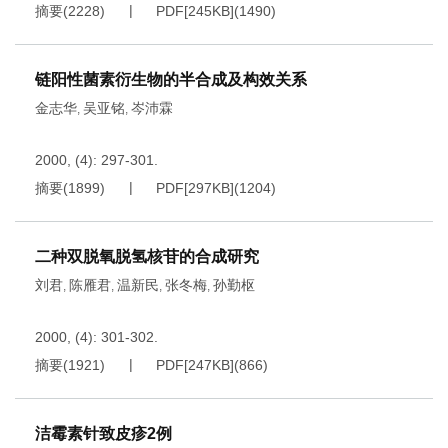
摘要
(
2228
)
PDF[
245KB
]
(
1490
)
链阳性菌素衍生物的半合成及构效关系
金志华
吴亚铭
岑沛霖
,
,
2000, (4): 297-301.
摘要
(
1899
)
PDF[
297KB
]
(
1204
)
二种双脱氧脱氢核苷的合成研究
刘君
陈雁君
温新民
张冬梅
孙勤枢
,
,
,
,
2000, (4): 301-302.
摘要
(
1921
)
PDF[
247KB
]
(
866
)
洁霉素针致皮疹2例