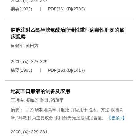
2000, (4): 324-327.
摘要
(
1995
)
PDF[
261KB
]
(
2783
)
静脉注射乙酰半胱氨酸治疗慢性重型病毒性肝炎的临
床观察
何健军
黄日方
,
2000, (4): 327-329.
摘要
(
1963
)
PDF[
253KB
]
(
1417
)
地高辛口服液的制备及应用
王增寿
项如莲
陈其
褚茂平
,
,
,
摘要： 目的:研制地高辛口服液,并应用于临床。方法:以地高
辛,β环糊精为主要成分,采用分光光度法测定含量;
...【更多+】
2000, (4): 329-331.