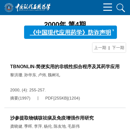
x
《中国现代应用药学》防诈声明
2000年 第4期
上一期
|
下一期
TBNONLIN-简便实用的非线性拟合程序及其药学应用
黎洪珊
孙华东
卢炜
魏树礼
,
,
,
2000, (4): 255-257.
摘要
(
1997
)
PDF[
255KB
]
(
1204
)
沙参提取物镇咳祛痰及免疫增强作用研究
龚晓健
季晖
李萍
杨伦
陈友地
毛新伟
,
,
,
,
,