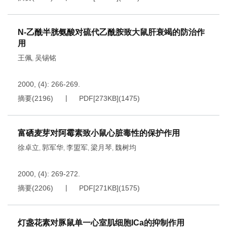
N-乙酰半胱氨酸对硫代乙酰胺致大鼠肝衰竭的防治作
用
王佩
吴锡铭
,
2000, (4): 266-269.
摘要
(
2196
)
PDF[
273KB
]
(
1475
)
富硒麦芽对阿霉素致小鼠心脏毒性的保护作用
徐卓立
郭军华
李盟军
梁月琴
魏树均
,
,
,
,
2000, (4): 269-272.
摘要
(
2206
)
PDF[
271KB
]
(
1575
)
灯盏花素对豚鼠单一心室肌细胞ICa的抑制作用