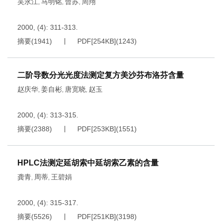
吴永江
马明铭
曾苏
周翔
,
,
,
2000, (4): 311-313.
摘要
(
1941
)
PDF[
254KB
]
(
1243
)
二阶导数分光光度法测定复方美沙芬布洛芬含量
赵庆华
姜自彬
唐宽晓
赵玉
,
,
,
2000, (4): 313-315.
摘要
(
2388
)
PDF[
253KB
]
(
1551
)
HPLC法测定延胡索中延胡索乙素的含量
龚青
周蒂
王碧娟
,
,
2000, (4): 315-317.
摘要
(
5526
)
PDF[
251KB
]
(
3198
)