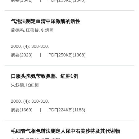
摘要
(
2341
)
PDF[
253KB
]
(
1340
)
气泡法测定血清中尿激酶的活性
孟德鸣
庄燕黎
史炳照
,
,
2000, (4): 308-310.
摘要
(
2023
)
PDF[
250KB
]
(
1368
)
口服头孢氨苄致鼻塞、红肿1例
朱叙德
张红梅
,
2000, (4): 310-310.
摘要
(
1669
)
PDF[
224KB
]
(
1183
)
毛细管气相色谱法测定人尿中右美沙芬及其代谢物