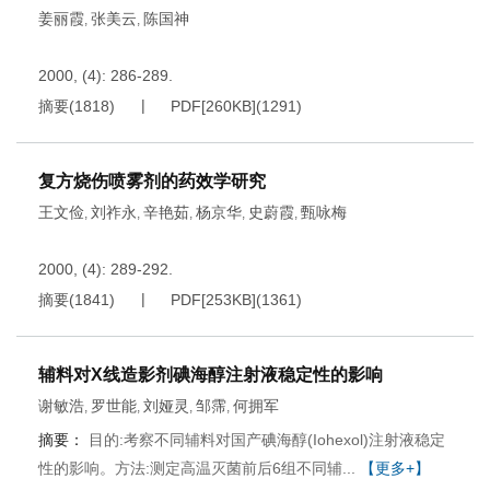
姜丽霞
张美云
陈国神
,
,
2000, (4): 286-289.
摘要
(
1818
)
PDF[
260KB
]
(
1291
)
复方烧伤喷雾剂的药效学研究
王文俭
刘祚永
辛艳茹
杨京华
史蔚霞
甄咏梅
,
,
,
,
,
2000, (4): 289-292.
摘要
(
1841
)
PDF[
253KB
]
(
1361
)
辅料对X线造影剂碘海醇注射液稳定性的影响
谢敏浩
罗世能
刘娅灵
邹霈
何拥军
,
,
,
,
摘要：
目的:考察不同辅料对国产碘海醇(Iohexol)注射液稳定
性的影响。方法:测定高温灭菌前后6组不同辅...
【更多+】