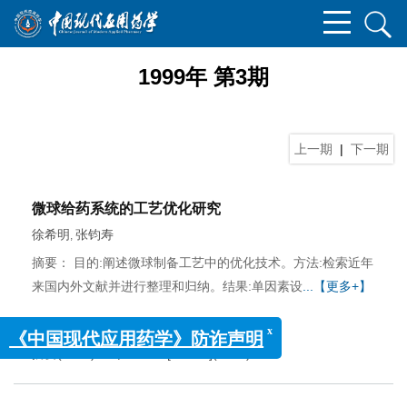
1999年 第3期
上一期
|
下一期
微球给药系统的工艺优化研究
徐希明
张钧寿
,
摘要： 目的:阐述微球制备工艺中的优化技术。方法:检索近年
来国内外文献并进行整理和归纳。结果:单因素设
...【更多+】
1999, (3): 1-4.
摘要
(
1958
)
PDF[
253KB
]
(
1414
)
x
《中国现代应用药学》防诈声明