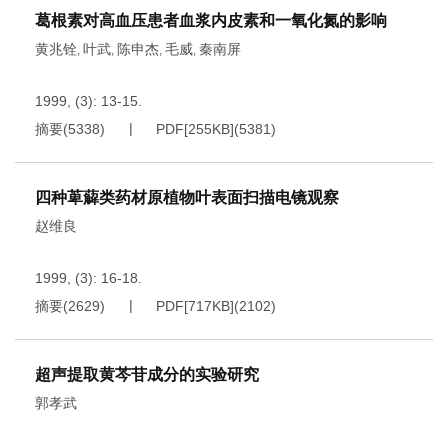
葛根素对高血压患者血浆内皮素和一氧化氮的影响
黄兆铨
叶武
陈申杰
毛威
秦南屏
,
,
,
,
1999, (3): 13-15.
摘要
(
5338
)
PDF[
255KB
]
(
5381
)
四种萆薢类药材原植物叶表面扫描电镜观察
赵维良
1999, (3): 16-18.
摘要
(
2629
)
PDF[
717KB
]
(
2102
)
超声提取黄芩苷成分的实验研究
郭孝武