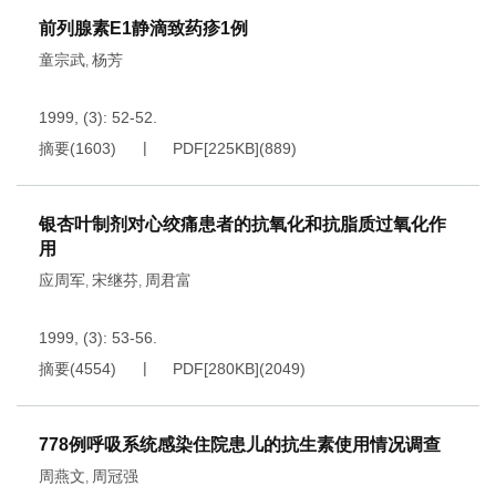
前列腺素E1静滴致药疹1例
童宗武
杨芳
,
1999, (3): 52-52.
摘要
(
1603
)
PDF[
225KB
]
(
889
)
银杏叶制剂对心绞痛患者的抗氧化和抗脂质过氧化作
用
应周军
宋继芬
周君富
,
,
1999, (3): 53-56.
摘要
(
4554
)
PDF[
280KB
]
(
2049
)
778例呼吸系统感染住院患儿的抗生素使用情况调查
周燕文
周冠强
,