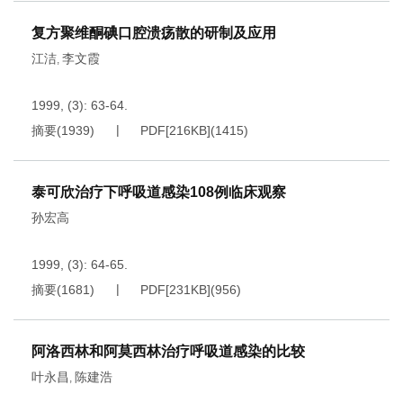
复方聚维酮碘口腔溃疡散的研制及应用
江洁
李文霞
,
1999, (3): 63-64.
摘要
(
1939
)
PDF[
216KB
]
(
1415
)
泰可欣治疗下呼吸道感染108例临床观察
孙宏高
1999, (3): 64-65.
摘要
(
1681
)
PDF[
231KB
]
(
956
)
阿洛西林和阿莫西林治疗呼吸道感染的比较
叶永昌
陈建浩
,