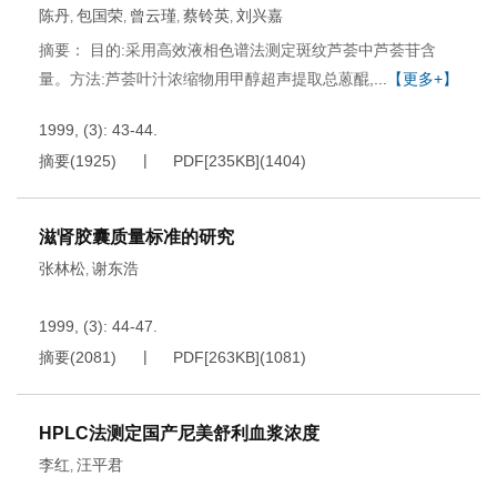
陈丹
包国荣
曾云瑾
蔡铃英
刘兴嘉
,
,
,
,
摘要： 目的:采用高效液相色谱法测定斑纹芦荟中芦荟苷含
量。方法:芦荟叶汁浓缩物用甲醇超声提取总蒽醌,
...【更多+】
1999, (3): 43-44.
摘要
(
1925
)
PDF[
235KB
]
(
1404
)
滋肾胶囊质量标准的研究
张林松
谢东浩
,
1999, (3): 44-47.
摘要
(
2081
)
PDF[
263KB
]
(
1081
)
HPLC法测定国产尼美舒利血浆浓度
李红
汪平君
,