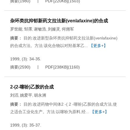
摘要
(
1980
)
PDF[
220KB
]
(
1503
)
杂环类抗抑郁新药文拉法新(venlafaxine)的合成
罗世能
邹霈
谢敏浩
刘娅灵
何佣军
,
,
,
,
摘要：
目的:改进新型杂环类抗抑郁药文拉法新(venlafaxine)
的合成方法。方法:该化合物以对羟基苯乙...
【更多+】
1999, (3): 34-35.
摘要
(
2590
)
PDF[
238KB
]
(
1160
)
2-(2-噻吩)乙胺的合成
刘滔
姚爱平
胡永洲
,
,
摘要：
目的:改进药物中间体2 -( 2 -噻吩)乙胺的合成方法,使
之适合工业化生产。方法:以噻吩为原料,经...
【更多+】
1999, (3): 35-37.