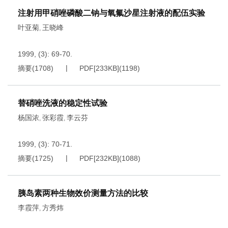
注射用甲硝唑磷酸二钠与氧氟沙星注射液的配伍实验
叶亚菊
王晓峰
,
1999, (3): 69-70.
摘要
(
1708
)
PDF[
233KB
]
(
1198
)
替硝唑洗液的稳定性试验
杨国浓
张彩霞
李云芬
,
,
1999, (3): 70-71.
摘要
(
1725
)
PDF[
232KB
]
(
1088
)
胰岛素两种生物效价测量方法的比较
李霞萍
方秀炜
,