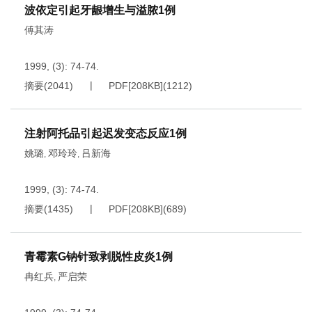
波依定引起牙龈增生与溢脓1例
傅其涛
1999, (3): 74-74.
摘要
(
2041
)
PDF[
208KB
]
(
1212
)
注射阿托品引起迟发变态反应1例
姚璐
邓玲玲
吕新海
,
,
1999, (3): 74-74.
摘要
(
1435
)
PDF[
208KB
]
(
689
)
青霉素G钠针致剥脱性皮炎1例
冉红兵
严启荣
,