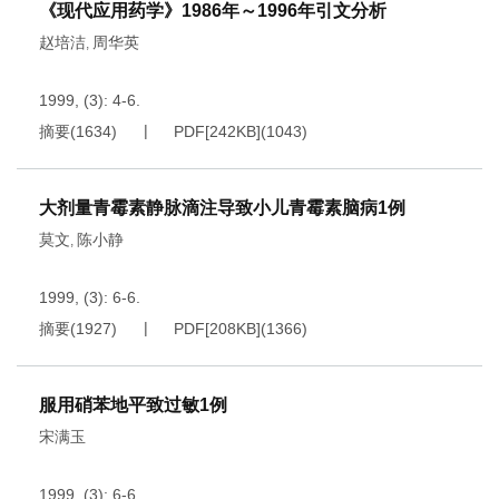
《现代应用药学》1986年～1996年引文分析
赵培洁
周华英
,
1999, (3): 4-6.
摘要
(
1634
)
PDF[
242KB
]
(
1043
)
大剂量青霉素静脉滴注导致小儿青霉素脑病1例
莫文
陈小静
,
1999, (3): 6-6.
摘要
(
1927
)
PDF[
208KB
]
(
1366
)
服用硝苯地平致过敏1例
宋满玉
1999, (3): 6-6.