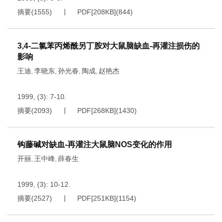
摘要
(
1555
)
PDF[
208KB
]
(
844
)
3,4-二氯苯丙烯酰另丁胺对大鼠脑缺血-再灌注损伤的
影响
王迪
李晓东
孙光春
陶成
赵艳杰
,
,
,
,
1999, (3): 7-10.
摘要
(
2093
)
PDF[
268KB
]
(
1430
)
钩藤碱对缺血-再灌注大鼠脑NOS变化的作用
开丽
王中峰
薛春生
,
,
1999, (3): 10-12.
摘要
(
2527
)
PDF[
251KB
]
(
1154
)