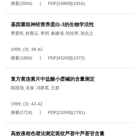
摘要
(
2004
)
PDF[
248KB
]
(
1816
)
基因重组神经营养蛋白-3的生物学活性
季爱民
舒斯云
李明
秦建强
邹恒琴
张忠义
,
,
,
,
,
1999, (3): 38-42.
摘要
(
1884
)
PDF[
432KB
]
(
1072
)
复方黄连素片中盐酸小檗碱的含量测定
陈国强
吴俊
冯群英
王群
,
,
,
1999, (3): 42-42.
摘要
(
2724
)
PDF[
232KB
]
(
1781
)
高效液相色谱法测定斑纹芦荟中芦荟苷含量