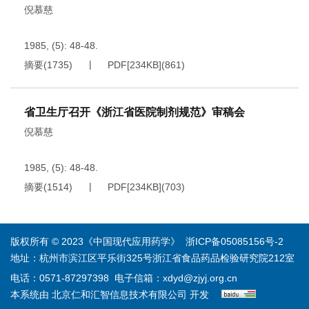
倪慕慈
1985, (5): 48-48.
摘要
(
1735
)
PDF[
234KB
]
(
861
)
省卫生厅召开《浙江省医院制剂规范》审稿会
倪慕慈
1985, (5): 48-48.
摘要
(
1514
)
PDF[
234KB
]
(
703
)
版权所有 © 2023《中国现代应用药学》
浙ICP备05085156号-2
地址：杭州市滨江区平乐街325号浙江省食品药品检验研究院212室
电话：0571-87297398
电子信箱：
xdyd@zjyj.org.cn
本系统由
北京仁和汇智信息技术有限公司
开发