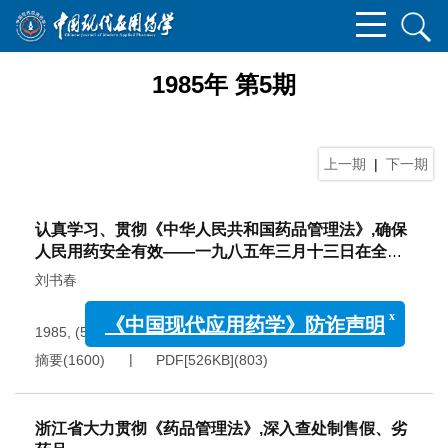
1985年 第5期
上一期
|
下一期
认真学习、贯彻《中华人民共和国药品管理法》,确保
人民用药安全有效——一九八五年三月十三日在全省
地市卫生、医药局长、经理会议上的讲话
刘书春
x
《中国现代应用药学》防诈声明
1985, (5): 2-5.
摘要
(
1600
)
PDF[
526KB
]
(
803
)
浙江省大力贯彻《药品管理法》,深入查处制售假、劣