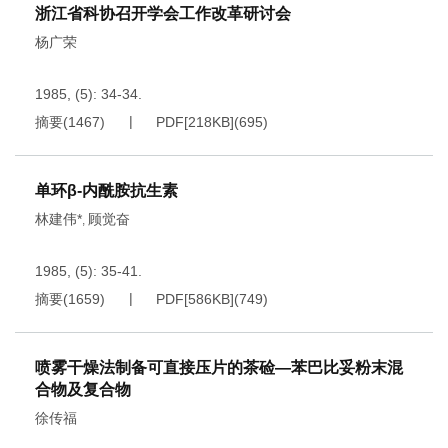
浙江省科协召开学会工作改革研讨会
杨广荣
1985, (5): 34-34.
摘要
(
1467
)
PDF[
218KB
]
(
695
)
单环β-内酰胺抗生素
林建伟*
顾觉奋
,
1985, (5): 35-41.
摘要
(
1659
)
PDF[
586KB
]
(
749
)
喷雾干燥法制备可直接压片的茶硷—苯巴比妥粉末混
合物及复合物
徐传福