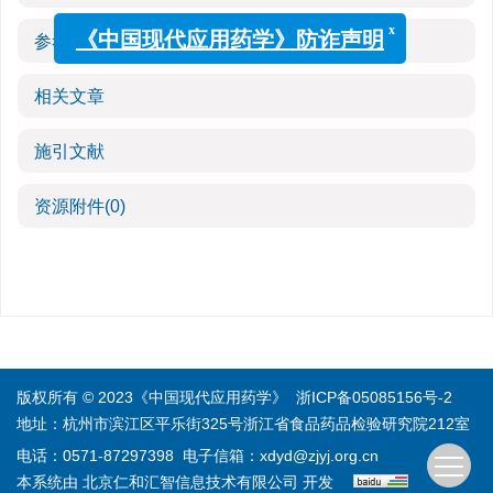
x
《中国现代应用药学》防诈声明
参考文献
(0)
相关文章
施引文献
资源附件
(0)
版权所有 © 2023《中国现代应用药学》
浙ICP备05085156号-2
地址：杭州市滨江区平乐街325号浙江省食品药品检验研究院212室
电话：0571-87297398
电子信箱：
xdyd@zjyj.org.cn
本系统由
北京仁和汇智信息技术有限公司
开发